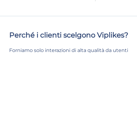
Perché i clienti scelgono Viplikes?
Forniamo solo interazioni di alta qualità da utenti
reali e attivi. Ciò non solo aumenterà il numero di
membri sul tuo gruppo, ma può anche avere un
effetto positivo sulle tue metriche Facebook. Con
noi, puoi dare al tuo contenuto il supporto di cui ha
bisogno e sentirti al sicuro e a tuo agio.