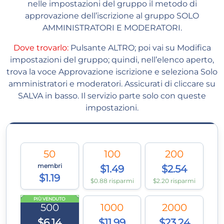
nelle impostazioni del gruppo il metodo di
approvazione dell’iscrizione al gruppo SOLO
AMMINISTRATORI E MODERATORI.
Dove trovarlo:
Pulsante ALTRO; poi vai su Modifica
impostazioni del gruppo; quindi, nell’elenco aperto,
trova la voce Approvazione iscrizione e seleziona Solo
amministratori e moderatori. Assicurati di cliccare su
SALVA in basso. Il servizio parte solo con queste
impostazioni.
50
100
200
membri
$1.49
$2.54
$1.19
$0.88 risparmi
$2.20 risparmi
PIÙ VENDUTO
500
1000
2000
$6.14
$11.99
$23.24