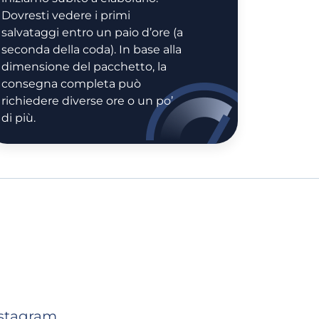
Dovresti vedere i primi
salvataggi entro un paio d’ore (a
seconda della coda). In base alla
dimensione del pacchetto, la
consegna completa può
richiedere diverse ore o un po’
di più.
nstagram