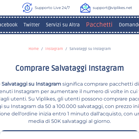
Supporto Live 24/7
support@viplikes.net
Pacchetti
acebook
Twitter
Servizi su Altra
Domande
Home
Instagram
Salvataggi su Instagram
Comprare Salvataggi Instagram
 Salvataggi su Instagram
significa comprare pacchetti di
enuti Instagram per aumentare il numero di volte in cu
dagli utenti. Su Viplikes, gli utenti possono comprare pac
i su Instagram da 50 a 100.000 salvataggi, con prezzo iniz
ione dell'ordine inizia entro 1 minuto dall'acquisto, con u
media di 50K salvataggi al giorno.