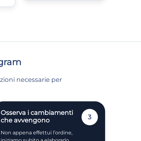
agram
azioni necessarie per
Osserva i cambiamenti
3
che avvengono
Non appena effettui l’ordine,
iniziamo subito a elaborarlo.