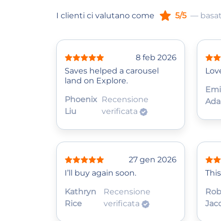
I clienti ci valutano come
5/5
— basat
8 feb 2026
Saves helped a carousel
Love
land on Explore.
Emi
Phoenix
Recensione
Ad
Liu
verificata
27 gen 2026
I’ll buy again soon.
This
Kathryn
Recensione
Rob
Rice
verificata
Jac