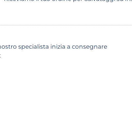
ostro specialista inizia a consegnare
t
Dovresti vedere i primi salvataggi a breve (i
tipico dipende dalla coda)