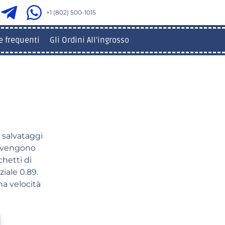
+1 (802) 500-1015
 frequenti
Gli Ordini All'ingrosso
 salvataggi
i vengono
chetti di
iale 0.89.
na velocità