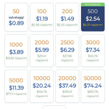
PIÙ VENDUTO
50
100
200
500
salvataggi
$1.19
$1.49
$2.54
$0.89
$0.58 risparmi
$2.05 risparmi
$6.31 risparmi
2000
2500
3000
1000
$5.99
$6.29
$7.34
$3.89
$29.41
$37.96
$45.76
$13.81 risparmi
risparmi
risparmi
risparmi
10000
20000
50000
5000
$20.24
$37.49
$74.24
$11.39
$156.76
$316.51
$810.76
$77.11 risparmi
risparmi
risparmi
risparmi