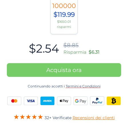
100000
$119.99
$1650.01
risparmi
$2.54
$8.85
Risparmia
$6.31
Acquista ora
Continuando accetti i
Termini e Condizioni
32+ Verificate
Recensioni dei clienti