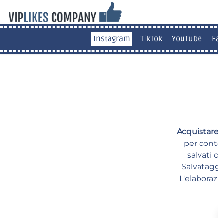
Instagram
TikTok
YouTube
F
Acquistare
per cont
salvati 
Salvatagg
L'elaboraz