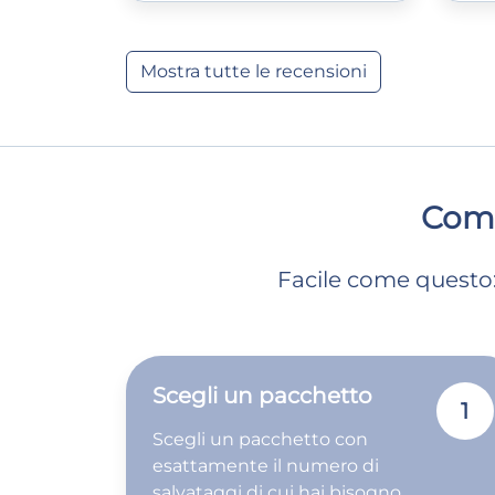
Mostra tutte le recensioni
Come
Facile come questo: 
Scegli un pacchetto
1
Scegli un pacchetto con
esattamente il numero di
salvataggi di cui hai bisogno.