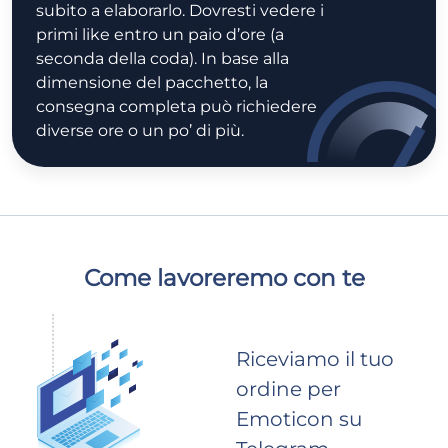
subito a elaborarlo. Dovresti vedere i
primi like entro un paio d’ore (a
seconda della coda). In base alla
dimensione del pacchetto, la
consegna completa può richiedere
diverse ore o un po’ di più.
Come lavoreremo con te
Riceviamo il tuo
ordine per
Emoticon su