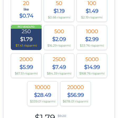
20
50
100
like
$1.19
$1.49
$0.74
$0.66 risparmi
$2.19 risparmi
PIÙ VENDUTO
250
500
1000
$1.79
$2.09
$2.99
$7.41 risparmi
$16.29 risparmi
$33.76 risparmi
2000
2500
5000
$5.99
$7.49
$14.99
$67.51 risparmi
$84.39 risparmi
$168.76 risparmi
10000
20000
$28.49
$56.99
$339.01 risparmi
$678.01 risparmi
$1.79
$9.20