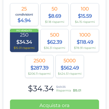
25
50
100
condivisioni
$8.69
$15.59
$4.94
$1.18 risparmi
$4.15 risparmi
PIÙ VENDUTO
250
500
1000
$34.34
$62.39
$118.49
$15.01 risparmi
$36.31 risparmi
$78.91 risparmi
2500
5000
$287.39
$562.49
$206.11 risparmi
$424.51 risparmi
$34.34
$49.35
Risparmia
$15.01
Acquista ora