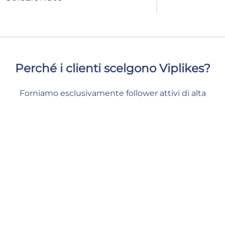
Perché i clienti scelgono Viplikes?
Forniamo esclusivamente follower attivi di alta
qualità, che aumenteranno non solo il numero di
iscritti alla tua pagina ma avranno anche un impatto
positivo sulle statistiche della tua pagina. Con noi,
potrai dare al tuo contenuto un supporto di prima
classe molto necessario e rimanere al sicuro e
tranquillo.