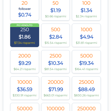
20
50
100
follower
$1.19
$1.34
$0.74
$0.66 risparmi
$2.34 risparmi
PIÙ VENDUTO
250
500
1000
$1.86
$2.84
$4.94
$7.34 risparmi
$15.54 risparmi
$31.81 risparmi
2000
2500
5000
$9.29
$10.34
$19.34
$64.21 risparmi
$81.54 risparmi
$164.41 risparmi
10000
20000
25000
$36.59
$71.99
$88.49
$330.91 risparmi
$663.01 risparmi
$830.26 risparmi
50000
100000
250000