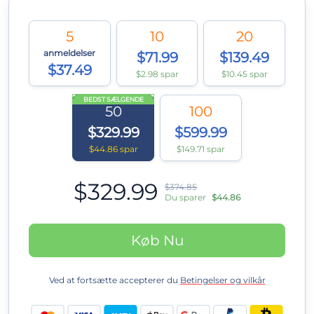
5
10
20
anmeldelser
$71.99
$139.49
$37.49
$2.98 spar
$10.45 spar
BEDST SÆLGENDE
50
100
$329.99
$599.99
$44.86 spar
$149.71 spar
$329.99
$374.85
Du sparer
$44.86
Køb Nu
Ved at fortsætte accepterer du
Betingelser og vilkår