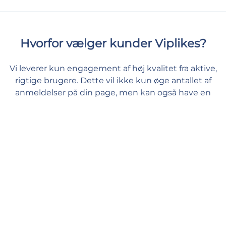
Hvorfor vælger kunder Viplikes?
Vi leverer kun engagement af høj kvalitet fra aktive,
rigtige brugere. Dette vil ikke kun øge antallet af
anmeldelser på din page, men kan også have en
positiv effekt på dine Facebook målinger. Hos os kan
du give dit indhold den støtte, det har brug for, og
føle dig tryg og godt tilpas.