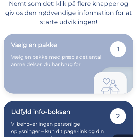
Nemt som det: klik på flere knapper og
giv os den nødvendige information for at
starte udviklingen!
Vælg en pakke
1
Vælg en pakke med præcis det antal
anmeldelser, du har brug for.
Udfyld info-boksen
2
Vi behøver ingen personlige
oplysninger – kun dit page-link og din