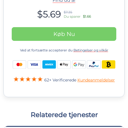
Find ud af
$5.69
$7.35
Du sparer
$1.66
Køb Nu
Ved at fortsætte accepterer du
Betingelser og vilkår
62+ Verificerede
Kundeanmeldelser
Relaterede tjenester