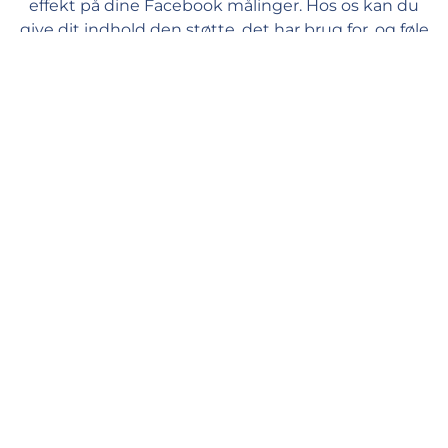
effekt på dine Facebook målinger. Hos os kan du
give dit indhold den støtte, det har brug for, og føle
dig tryg og godt tilpas.
Hurtig levering
Vores ledere begynder at behandle din ordre, så snart du afgiver
den på vores hjemmeside. Ordrebehandling starter inden for 1
minut, og du bør se de første likes inden for et par timer
(afhængigt af køen). Gennemsnitlig leveringshastighed: 300 til
2K likes om dagen.