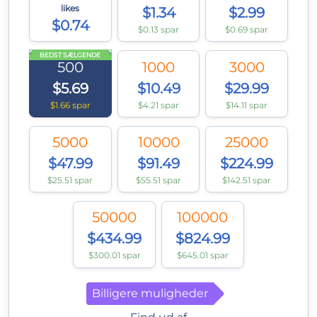
likes
$1.34
$2.99
$0.74
$0.13 spar
$0.69 spar
BEDST SÆLGENDE
500
1000
3000
$5.69
$10.49
$29.99
$1.66 spar
$4.21 spar
$14.11 spar
5000
10000
25000
$47.99
$91.49
$224.99
$25.51 spar
$55.51 spar
$142.51 spar
50000
100000
$434.99
$824.99
$300.01 spar
$645.01 spar
Billigere muligheder