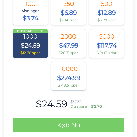
100
250
500
visninger
$6.89
$12.89
$3.74
$2.46 spar
$5.79 spar
BEDST SÆLGENDE
1000
2000
5000
$24.59
$47.99
$117.74
$12.76 spar
$26.71 spar
$69.01 spar
10000
$224.99
$148.51 spar
$24.59
$37.35
Du sparer
$12.76
Køb Nu