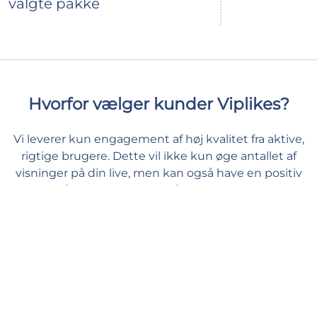
valgte pakke
Hvorfor vælger kunder Viplikes?
Vi leverer kun engagement af høj kvalitet fra aktive,
rigtige brugere. Dette vil ikke kun øge antallet af
visninger på din live, men kan også have en positiv
effekt på dine Instagram målinger. Hos os kan du
give dit indhold den støtte, det har brug for, og føle
dig tryg og godt tilpas.