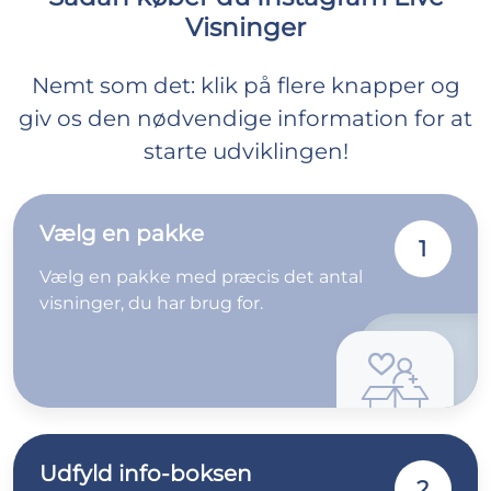
Visninger
Nemt som det: klik på flere knapper og
giv os den nødvendige information for at
starte udviklingen!
Vælg en pakke
1
Vælg en pakke med præcis det antal
visninger, du har brug for.
Udfyld info-boksen
2