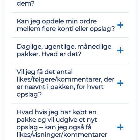
dem?
Kan jeg opdele min ordre
Alle tjenester er endelige, der er ingen
mellem flere konti eller opslag?
måde, tjenesterne kan fjernes på.
Daglige, ugentlige, månedlige
Ja, for det meste kan du. Nogle tjenester
pakker. Hvad er det?
har et minimumsantal
likes/visninger/kommentarer, vi kan levere
pr. opslag. Kontakt venligst vores support,
Vil jeg få det antal
Dette er et abonnement med fuld
hvis du har brug for mere information om
likes/følgere/kommentarer, der
promovering, der automatisk fornyes hver
en specifik tjeneste.
er nævnt i pakken, for hvert
dag/uge/måned afhængigt af den pakke,
opslag?
du har købt, indtil det annulleres. Du kan
altid annullere dit abonnement ved at
kontakte vores supportteam.
Hvad hvis jeg har købt en
Nej, antallet af likes/følgere/kommentarer,
pakke og vil udgive et nyt
du ser i pakken, er det samlede antal, du
opslag – kan jeg også få
vil modtage inden for en dag/uge/måned.
likes/visninger/kommentarer
Du har dog mulighed for at fordele det