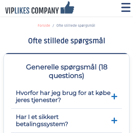
Forside
Ofte stillede spørgsmål
Ofte stillede spørgsmål
Generelle spørgsmål (18
questions)
Hvorfor har jeg brug for at købe
jeres tjenester?
Har I et sikkert
Sociale medier er blevet en af de hurtigst
betalingssystem?
voksende former for reklame over hele
verden. At øge din potentielle kundebase