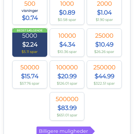
500
1000
2000
visninger
$0.89
$1.04
$0.74
$0.58 spar
$1.90 spar
BEDST SÆLGENDE
5000
10000
25000
$2.24
$4.34
$10.49
$5.11 spar
$10.36 spar
$26.26 spar
50000
100000
250000
$15.74
$20.99
$44.99
$57.76 spar
$126.01 spar
$322.51 spar
500000
$83.99
$651.01 spar
Billigere muligheder