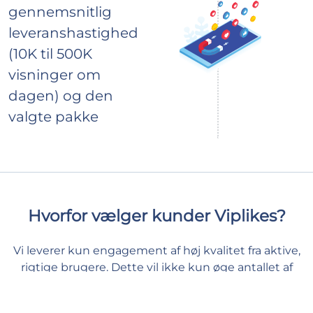
gennemsnitlig
leveranshastighed
(10K til 500K
visninger om
dagen) og den
valgte pakke
Hvorfor vælger kunder Viplikes?
Vi leverer kun engagement af høj kvalitet fra aktive,
rigtige brugere. Dette vil ikke kun øge antallet af
visninger på din video, men kan også have en positiv
effekt på dine Instagram målinger. Hos os kan du