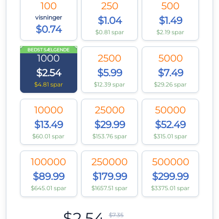
100
250
500
visninger
$1.04
$1.49
$0.74
$0.81 spar
$2.19 spar
BEDST SÆLGENDE
1000
2500
5000
$2.54
$5.99
$7.49
$4.81 spar
$12.39 spar
$29.26 spar
10000
25000
50000
$13.49
$29.99
$52.49
$60.01 spar
$153.76 spar
$315.01 spar
100000
250000
500000
$89.99
$179.99
$299.99
$645.01 spar
$1657.51 spar
$3375.01 spar
$2.54
$7.35