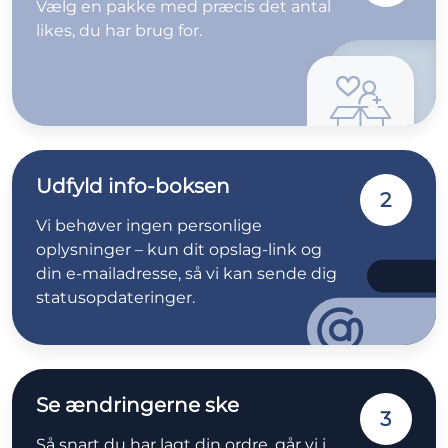
Vælg en pakke med præcis det antal
likes, du har brug for.
Udfyld info-boksen
2
Vi behøver ingen personlige
oplysninger – kun dit opslag-link og
din e-mailadresse, så vi kan sende dig
statusopdateringer.
Se ændringerne ske
3
Så snart du har lagt din ordre, går vi i