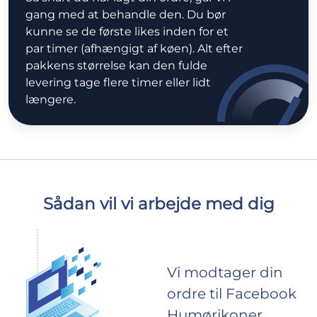
gang med at behandle den. Du bør
kunne se de første likes inden for et
par timer (afhængigt af køen). Alt efter
pakkens størrelse kan den fulde
levering tage flere timer eller lidt
længere.
Sådan vil vi arbejde med dig
Vi modtager din
ordre til Facebook
Humørikoner