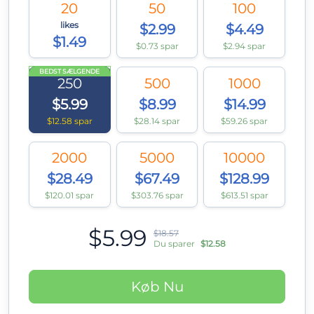
20
50
100
likes
$2.99
$4.49
$1.49
$0.73 spar
$2.94 spar
BEDST SÆLGENDE
250
500
1000
$5.99
$8.99
$14.99
$12.58 spar
$28.14 spar
$59.26 spar
2000
5000
10000
$28.49
$67.49
$128.99
$120.01 spar
$303.76 spar
$613.51 spar
$5.99
$18.57
Du sparer
$12.58
Køb Nu