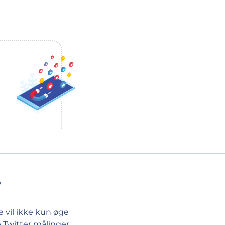
?
e vil ikke kun øge
e Twitter målinger.