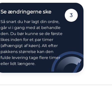
Se ændringerne ske
3
Så snart du har lagt din ordre,
går vi i gang med at behandle
den. Du bør kunne se de første
likes inden for et par timer
(afhængigt af køen). Alt efter
pakkens størrelse kan den
fulde levering tage flere timer
eller lidt længere.