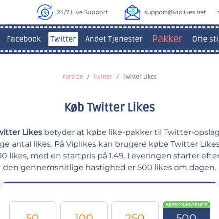
24/7 Live Support
support@viplikes.net
Pakker
Facebook
Twitter
Andet Tjenester
Ofte st
Forside
Twitter
Twitter Likes
Køb Twitter Likes
itter Likes
betyder at købe like-pakker til Twitter-opslag
ge antal likes. På Viplikes kan brugere købe Twitter Like
000 likes, med en startpris på 1.49. Leveringen starter efte
den gennemsnitlige hastighed er 500 likes om dagen.
BEDST SÆLGENDE
50
100
250
500