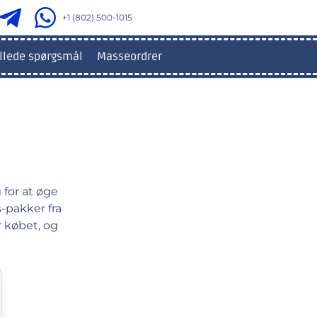
+1 (802) 500-1015
illede spørgsmål
Masseordrer
 for at øge
s-pakker fra
r købet, og