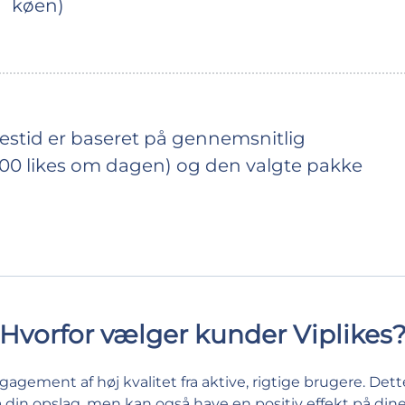
køen)
estid er baseret på gennemsnitlig
500 likes om dagen) og den valgte pakke
Hvorfor vælger kunder Viplikes
gagement af høj kvalitet fra aktive, rigtige brugere. Dett
på din opslag, men kan også have en positiv effekt på din