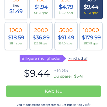
likes
$1.94
$4.79
$9.44
$1.49
$1.03 spar
$2.64 spar
$5.41 spar
1000
2000
5000
10000
$18.59
$36.89
$91.49
$179.99
$11.11 spar
$22.51 spar
$57.01 spar
$117.01 spar
Find ud af
Billigere muligheder
$9.44
$14.85
Du sparer
$5.41
Køb Nu
Ved at fortsætte accepterer du
Betingelser og vilkår