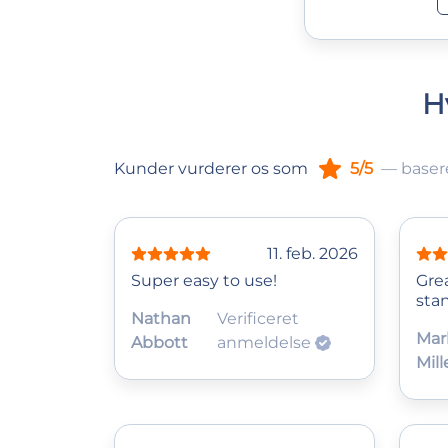
H
Kunder vurderer os som
5/5
— baser
11. feb. 2026
Super easy to use!
Gre
sta
Nathan
Verificeret
Mar
Abbott
anmeldelse
Mill