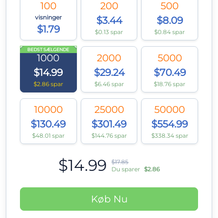
100
200
500
visninger
$3.44
$8.09
$1.79
$0.13 spar
$0.84 spar
BEDST SÆLGENDE
1000
2000
5000
$14.99
$29.24
$70.49
$2.86 spar
$6.46 spar
$18.76 spar
10000
25000
50000
$130.49
$301.49
$554.99
$48.01 spar
$144.76 spar
$338.34 spar
$14.99
$17.85
Du sparer
$2.86
Køb Nu