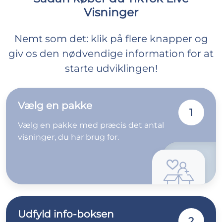
Visninger
Nemt som det: klik på flere knapper og
giv os den nødvendige information for at
starte udviklingen!
Vælg en pakke
1
Vælg en pakke med præcis det antal
visninger, du har brug for.
Udfyld info-boksen
2