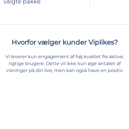
valgte pakke
Hvorfor vælger kunder Viplikes?
Vi leverer kun engagement af høj kvalitet fra aktive,
rigtige brugere. Dette vil ikke kun øge antallet af
visninger på din live, men kan også have en positiv
effekt på dine TikTok målinger. Hos os kan du give
dit indhold den støtte, det har brug for, og føle dig
tryg og godt tilpas.