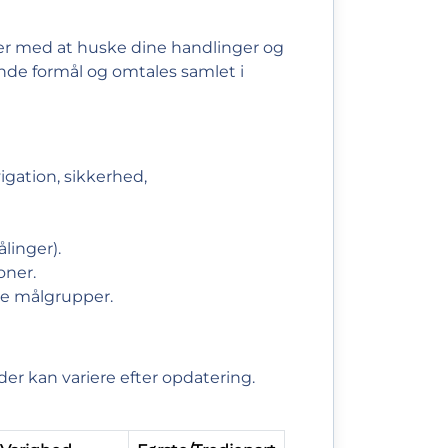
er med at huske dine handlinger og
nende formål og omtales samlet i
igation, sikkerhed,
linger).
oner.
ge målgrupper.
der kan variere efter opdatering.