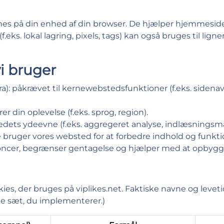
mmes på din enhed af din browser. De hjælper hjemmesid
.eks. lokal lagring, pixels, tags) kan også bruges til lig
vi bruger
fra): påkrævet til kernewebstedsfunktioner (f.eks. sidenav
er din oplevelse (f.eks. sprog, region).
edets ydeevne (f.eks. aggregeret analyse, indlæsningsmå
 bruger vores websted for at forbedre indhold og funkti
noncer, begrænser gentagelse og hjælper med at opbyg
ies, der bruges på viplikes.net. Faktiske navne og leveti
ge sæt, du implementerer.)