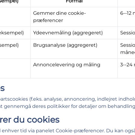
sempel)
Formål
Gemmer dine cookie-
6--12
præferencer
 (eksempel)
Ydeevnemåling (aggregeret)
Sessi
ksempel)
Brugsanalyse (aggregeret)
Sessi
måne
u
Annoncelevering og måling
3--24
es
tscookies (f.eks. analyse, annoncering, indlejret indhold
r at gennemgå deres politikker for detaljer om behandli
rer du cookies
 enhver tid via panelet Cookie-præferencer. Du kan også 