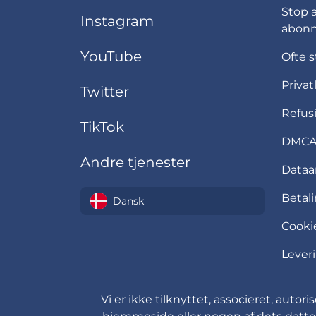
Stop 
Instagram
abonn
YouTube
Ofte s
Privat
Twitter
Refusi
TikTok
DMCA 
Andre tjenester
Data
Betali
Dansk
Cookie
Leveri
Vi er ikke tilknyttet, associeret, aut