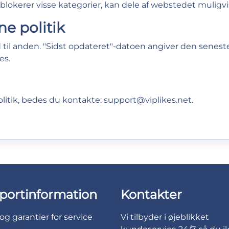
u blokerer visse kategorier, kan dele af webstedet muligvi
e politik
d til anden. "Sidst opdateret"-datoen angiver den senest
es.
litik, bedes du kontakte:
support@viplikes.net
.
portinformation
Kontakter
 og garantier for service
Vi tilbyder i øjeblikket