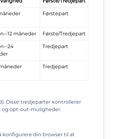
Varighed
Første/Tredjepart
 måneder
Førstepart
on--12 måneder
Første/Tredjepart
on--24
Tredjepart
der
 måneder
Tredjepart
). Disse tredjeparter kontrollerer
ng og opt-out-muligheder.
konfigurere din browser til at