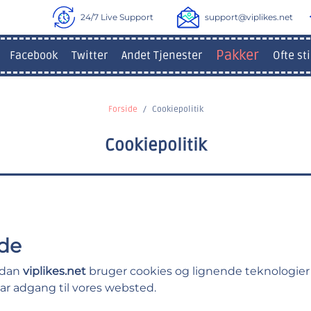
24/7 Live Support
support@viplikes.net
Pakker
Facebook
Twitter
Andet Tjenester
Ofte st
Forside
Cookiepolitik
Cookiepolitik
de
ordan
viplikes.net
bruger cookies og lignende teknologie
ar adgang til vores websted.