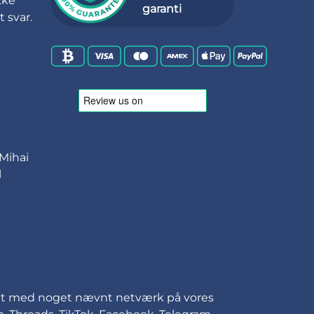
kke
garanti
 svar.
 Mihai
l
bundet med noget nævnt netværk på vores