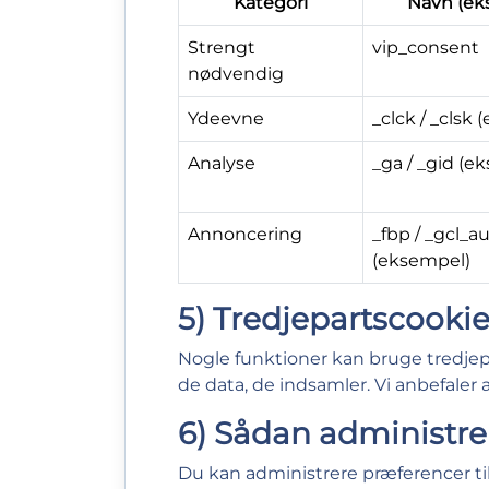
Kategori
Navn (ek
Strengt
vip_consent
nødvendig
Ydeevne
_clck / _clsk
Analyse
_ga / _gid (e
Annoncering
_fbp / _gcl_a
(eksempel)
5) Tredjepartscooki
Nogle funktioner kan bruge tredjepar
de data, de indsamler. Vi anbefale
6) Sådan administre
Du kan administrere præferencer til