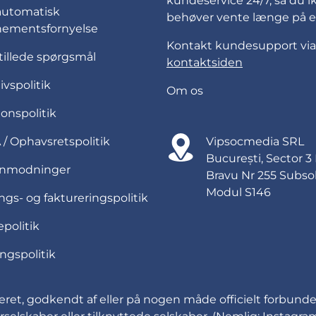
kundeservice 24/7, så du i
automatisk
behøver vente længe på et
ementsfornyelse
Kontakt kundesupport via
tillede spørgsmål
kontaktsiden
livspolitik
Om os
onspolitik
/ Ophavsretspolitik
Vipsocmedia SRL
București, Sector 3
anmodninger
Bravu Nr 255 Subso
Modul S146
ngs- og faktureringspolitik
politik
ngspolitik
oriseret, godkendt af eller på nogen måde officielt for