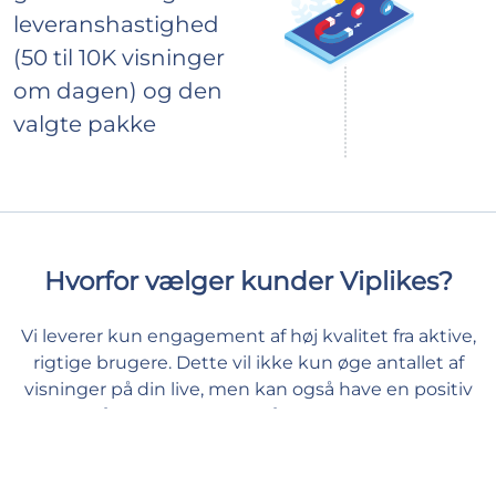
leveranshastighed
(50 til 10K visninger
om dagen) og den
valgte pakke
Hvorfor vælger kunder Viplikes?
Vi leverer kun engagement af høj kvalitet fra aktive,
rigtige brugere. Dette vil ikke kun øge antallet af
visninger på din live, men kan også have en positiv
effekt på dine Facebook målinger. Hos os kan du
give dit indhold den støtte, det har brug for, og føle
dig tryg og godt tilpas.