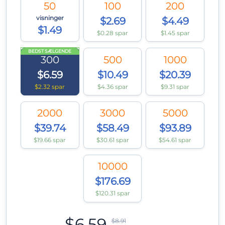
50
100
200
visninger
$2.69
$4.49
$1.49
$0.28 spar
$1.45 spar
BEDST SÆLGENDE
300
500
1000
$6.59
$10.49
$20.39
$2.32 spar
$4.36 spar
$9.31 spar
2000
3000
5000
$39.74
$58.49
$93.89
$19.66 spar
$30.61 spar
$54.61 spar
10000
$176.69
$120.31 spar
$6.59
$8.91