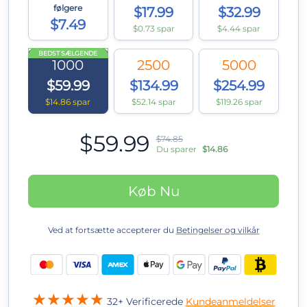
følgere
$17.99
$32.99
$7.49
$0.73 spar
$4.44 spar
BEDST SÆLGENDE
1000
2500
5000
$59.99
$134.99
$254.99
$14.86 spar
$52.14 spar
$119.26 spar
$59.99
$74.85
Du sparer
$14.86
Køb Nu
Ved at fortsætte accepterer du
Betingelser og vilkår
32+ Verificerede
Kundeanmeldelser