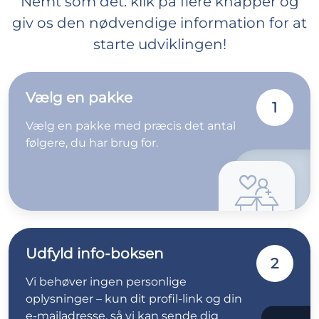
Nemt som det: klik på flere knapper og
giv os den nødvendige information for at
starte udviklingen!
Vælg en pakke
1
Vælg en pakke med præcis det antal
følgere, du har brug for.
Udfyld info-boksen
2
Vi behøver ingen personlige
oplysninger – kun dit profil-link og din
e-mailadresse, så vi kan sende dig