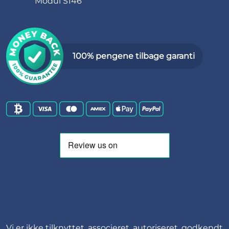
Modul S146
100% pengene tilbage garanti
Vi er ikke tilknyttet, associeret, autoriseret, godkendt