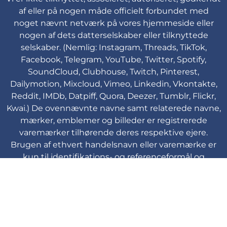
af eller på nogen måde officielt forbundet med
noget nævnt netværk på vores hjemmeside eller
nogen af dets datterselskaber eller tilknyttede
selskaber. (Nemlig: Instagram, Threads, TikTok,
Facebook, Telegram, YouTube, Twitter, Spotify,
SoundCloud, Clubhouse, Twitch, Pinterest,
Dailymotion, Mixcloud, Vimeo, Linkedin, Vkontakte,
Reddit, IMDb, Datpiff, Quora, Deezer, Tumblr, Flickr,
Kwai.) De ovennævnte navne samt relaterede navne,
mærker, emblemer og billeder er registrerede
varemærker tilhørende deres respektive ejere.
Brugen af ethvert handelsnavn eller varemærke er
kun til identifikations- og referenceformål og
indebærer ikke nogen tilknytning til indehaveren af
varemærket eller deres produktmærke.
Viplikes © Copyright. 2013-2026 Alle
rettigheder forbeholdes