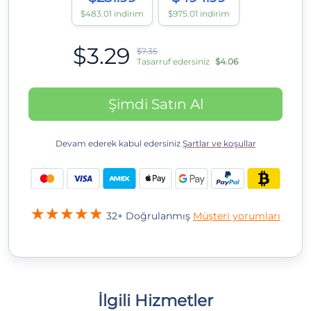
$483.01 indirim
$975.01 indirim
$3.29
$7.35
Tasarruf edersiniz
$4.06
Şimdi Satın Al
Devam ederek kabul edersiniz
Şartlar ve koşullar
32+ Doğrulanmış
Müşteri yorumları
İlgili Hizmetler