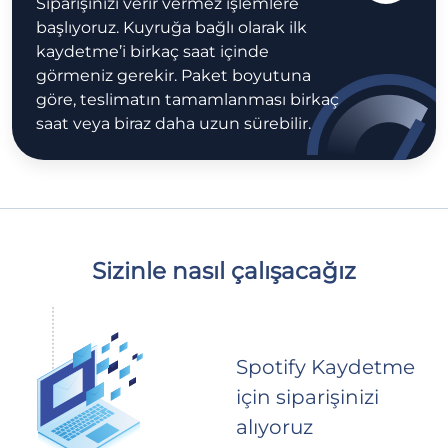
Siparişinizi verir vermez işlemlere
başlıyoruz. Kuyruğa bağlı olarak ilk
kaydetme’i birkaç saat içinde
görmeniz gerekir. Paket boyutuna
göre, teslimatın tamamlanması birkaç
saat veya biraz daha uzun sürebilir.
Sizinle nasıl çalışacağız
Spotify Kaydetme
için siparişinizi
alıyoruz