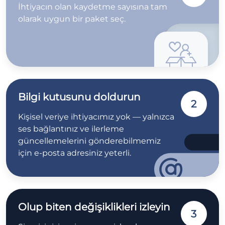
İhtiyacın olan kaydetme sayısına tam
olarak uygun bir paket seç.
Bilgi kutusunu doldurun
2
Kişisel veriye ihtiyacımız yok — yalnızca
ses bağlantınız ve ilerleme
güncellemelerini gönderebilmemiz
için e-posta adresiniz yeterli.
Olup biten değişiklikleri izleyin
3