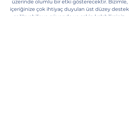
üzerinde olumlu bir etki gösterecektir. Bizimle,
içeriğinize çok ihtiyaç duyulan üst düzey destek
sağlayabilir ve güvende ve sakin kalabilirsiniz.
Hızlı teslimat
Yöneticilerimiz, siparişinizi web sitemizden verdiğiniz anda işleme
koymaya başlar. Sipariş işleme 1 dakika içinde başlar ve birkaç
saat içinde (kuyruğa bağlı olarak) ilk kaydetme görmelisiniz.
Ortalama teslimat hızı: günde 500 kaydetme.