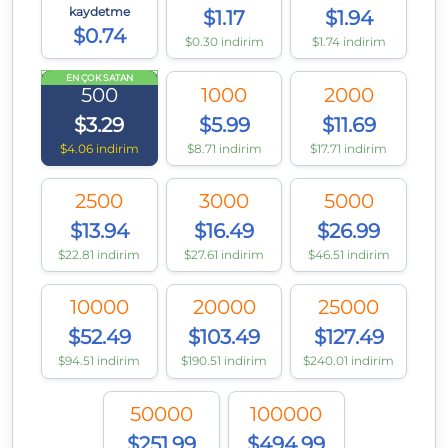
kaydetme
$1.17
$1.94
$0.74
$0.30 indirim
$1.74 indirim
EN ÇOK SATAN
500
1000
2000
$3.29
$5.99
$11.69
$4.06 indirim
$8.71 indirim
$17.71 indirim
2500
3000
5000
$13.94
$16.49
$26.99
$22.81 indirim
$27.61 indirim
$46.51 indirim
10000
20000
25000
$52.49
$103.49
$127.49
$94.51 indirim
$190.51 indirim
$240.01 indirim
50000
100000
$251.99
$494.99