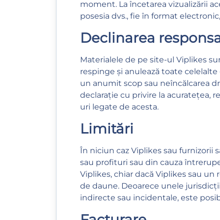
moment. La încetarea vizualizării ace
posesia dvs., fie în format electronic, 
Declinarea responsab
Materialele de pe site-ul Viplikes sun
respinge și anulează toate celelalte g
un anumit scop sau neîncălcarea drep
declarație cu privire la acuratețea, r
uri legate de acesta.
Limitări
În niciun caz Viplikes sau furnizorii
sau profituri sau din cauza întreruperi
Viplikes, chiar dacă Viplikes sau un 
de daune. Deoarece unele jurisdicții 
indirecte sau incidentale, este posibi
Facturare