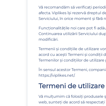
Vă recomandăm să verificați periodic
afecta. Viplikes își rezervă dreptul de
Serviciului, în orice moment și fără n
Funcționalitățile noi care pot fi adă
Continuarea utilizării Serviciului 
modificări.
Termenii și condițiile de utilizare v
acord cu acești Termeni și condiții de 
Termenilor și condițiilor de utiliza
În sensul acestor Termeni, compania „
https://viplikes.net/
.
Termeni de utilizare
Vă mulțumim că folosiți produsele și s
web, sunteți de acord să respectați Te