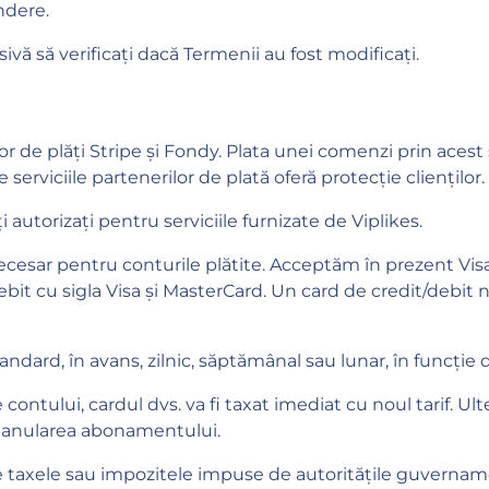
ndere.
sivă să verificați dacă Termenii au fost modificați.
lor de plăți Stripe și Fondy. Plata unei comenzi prin ace
 serviciile partenerilor de plată oferă protecție clienților.
 autorizați pentru serviciile furnizate de Viplikes.
necesar pentru conturile plătite. Acceptăm în prezent Vi
debit cu sigla Visa și MasterCard. Un card de credit/debit
ndard, în avans, zilnic, săptămânal sau lunar, în funcție d
ului, cardul dvs. va fi taxat imediat cu noul tarif. Ulterio
la anularea abonamentului.
e taxele sau impozitele impuse de autoritățile guvernam