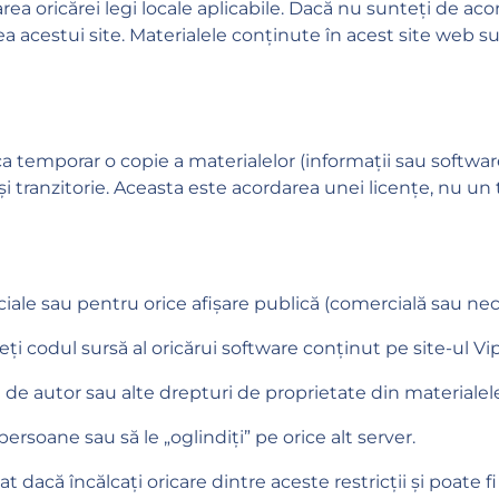
ea oricărei legi locale aplicabile. Dacă nu sunteți de aco
rea acestui site. Materialele conținute în acest site web 
 temporar o copie a materialelor (informații sau software
i tranzitorie. Aceasta este acordarea unei licențe, nu un tr
rciale sau pentru orice afișare publică (comercială sau ne
eți codul sursă al oricărui software conținut pe site-ul Vip
i de autor sau alte drepturi de proprietate din materialel
persoane sau să le „oglindiți” pe orice alt server.
dacă încălcați oricare dintre aceste restricții și poate fi 