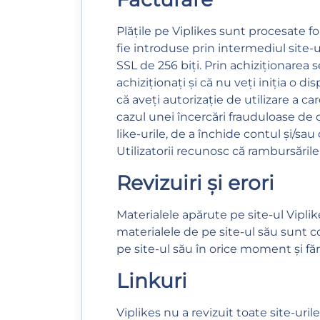
Plățile pe Viplikes sunt procesate fol
fie introduse prin intermediul site-
SSL de 256 biți. Prin achiziționarea s
achiziționați și că nu veți iniția o 
că aveți autorizație de utilizare a ca
cazul unei încercări frauduloase de 
like-urile, de a închide contul și/sa
Utilizatorii recunosc că rambursăril
Revizuiri și erori
Materialele apărute pe site-ul Viplik
materialele de pe site-ul său sunt c
pe site-ul său în orice moment și făr
Linkuri
Viplikes nu a revizuit toate site-uri