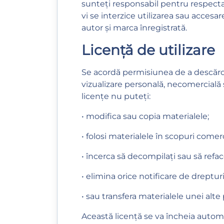
sunteți responsabil pentru respectar
vi se interzice utilizarea sau accesa
autor și marca înregistrată.
Licență de utilizare
Se acordă permisiunea de a descărca
vizualizare personală, necomercială ș
licențe nu puteți:
• modifica sau copia materialele;
• folosi materialele în scopuri come
• încerca să decompilați sau să refac
• elimina orice notificare de dreptur
• sau transfera materialele unei alte 
Această licență se va încheia automat 