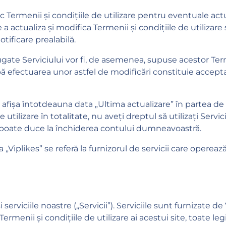
 Termenii și condițiile de utilizare pentru eventuale actu
 a actualiza și modifica Termenii și condițiile de utilizare 
otificare prealabilă.
ugate Serviciului vor fi, de asemenea, supuse acestor Terme
după efectuarea unor astfel de modificări constituie acce
or afișa întotdeauna data „Ultima actualizare” în partea de
utilizare în totalitate, nu aveți dreptul să utilizați Servici
re poate duce la închiderea contului dumneavoastră.
Viplikes” se referă la furnizorul de servicii care opereaz
erviciile noastre („Servicii”). Serviciile sunt furnizate de
rmenii și condițiile de utilizare ai acestui site, toate legi