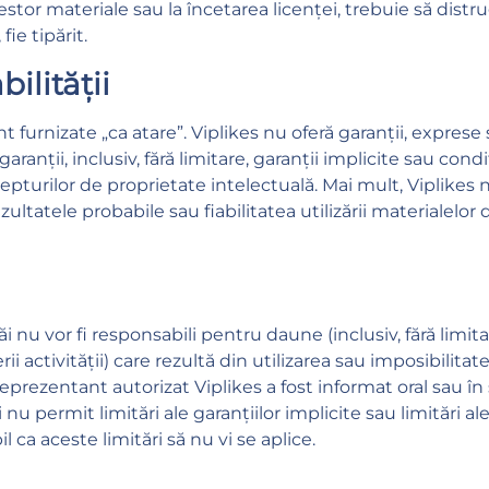
stor materiale sau la încetarea licenței, trebuie să distru
fie tipărit.
ilității
t furnizate „ca atare”. Viplikes nu oferă garanții, exprese 
aranții, inclusiv, fără limitare, garanții implicite sau cond
turilor de proprietate intelectuală. Mai mult, Viplikes n
ezultatele probabile sau fiabilitatea utilizării materialelor
 săi nu vor fi responsabili pentru daune (inclusiv, fără li
i activității) care rezultă din utilizarea sau imposibilitate
reprezentant autorizat Viplikes a fost informat oral sau în 
nu permit limitări ale garanțiilor implicite sau limitări a
l ca aceste limitări să nu vi se aplice.