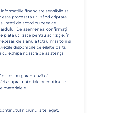
 informațiile financiare sensibile să
 este procesată utilizând criptare
și sunteți de acord cu ceea ce
a cardului. De asemenea, confirmați
e plată utilizate pentru achiziție. În
cesar, de a anula toți urmăritorii și
ezile disponibile celeilalte părți.
ia cu echipa noastră de asistență.
 Viplikes nu garantează că
cări asupra materialelor conținute
ze materialele.
conținutul niciunui site legat.