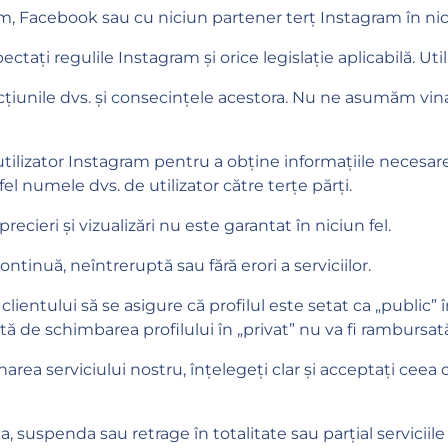
ram, Facebook sau cu niciun partener terț Instagram în nici
ctați regulile Instagram și orice legislație aplicabilă. Utili
țiunile dvs. și consecințele acestora. Nu ne asumăm vin
ilizator Instagram pentru a obține informațiile necesar
el numele dvs. de utilizator către terțe părți.
ecieri și vizualizări nu este garantat în niciun fel.
tinuă, neîntreruptă sau fără erori a serviciilor.
lientului să se asigure că profilul este setat ca „public” în
tă de schimbarea profilului în „privat” nu va fi rambursat
narea serviciului nostru, înțelegeți clar și acceptați ceea 
 suspenda sau retrage în totalitate sau parțial serviciile 