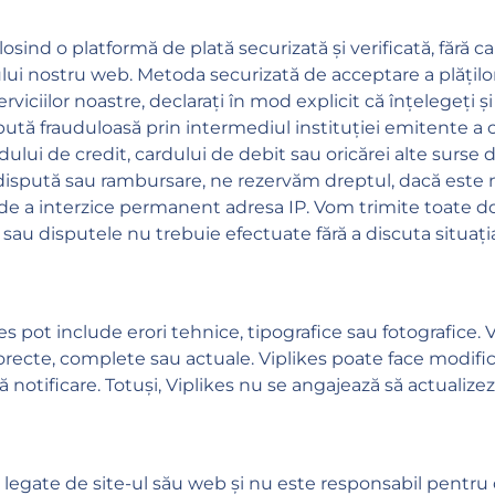
osind o platformă de plată securizată și verificată, fără ca
ului nostru web. Metoda securizată de acceptare a plăților
erviciilor noastre, declarați în mod explicit că înțelegeți 
dispută frauduloasă prin intermediul instituției emitente 
rdului de credit, cardului de debit sau oricărei alte surse d
dispută sau rambursare, ne rezervăm dreptul, dacă este ne
u de a interzice permanent adresa IP. Vom trimite toate dov
e sau disputele nu trebuie efectuate fără a discuta situaț
es pot include erori tehnice, tipografice sau fotografice.
orecte, complete sau actuale. Viplikes poate face modifi
ă notificare. Totuși, Viplikes nu se angajează să actualize
le legate de site-ul său web și nu este responsabil pentru 