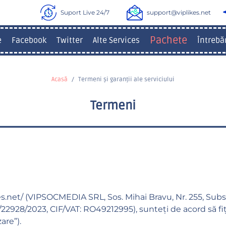
Suport Live 24/7
support@viplikes.net
Pachete
e
Facebook
Twitter
Alte Services
Întrebă
Acasă
Termeni și garanții ale serviciului
Termeni
es.net/
(VIPSOCMEDIA SRL, Sos. Mihai Bravu, Nr. 255, Subsol
2928/2023, CIF/VAT: RO49212995), sunteți de acord să fiț
are”).