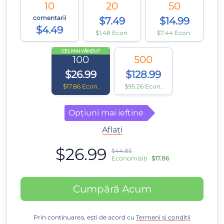
10
20
50
comentarii
$7.49
$14.99
$4.49
$1.48 Econ.
$7.44 Econ.
CEL MAI VÂNDUT
100
500
$26.99
$128.99
$17.86 Econ.
$95.26 Econ.
Opțiuni mai ieftine
Aflați
$26.99
$44.85
Economisiți
$17.86
Cumpără Acum
Prin continuarea, ești de acord cu
Termeni și condiții