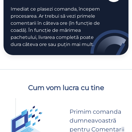
Imediat ce plasezi comanda, începem
procesarea. Ar trebui să vezi primele
comentarii în câteva ore (în funcție de
coadă). În funcție de mărimea
pachetului, livrarea completă poate
dura câteva ore sau puțin mai mult.
Cum vom lucra cu tine
Primim comanda
dumneavoastră
pentru Comentarii