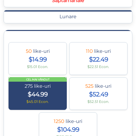
Săptămânale
Lunare
50
like-uri
110
like-uri
$14.99
$22.49
$15.01 Econ.
$22.51 Econ.
CEL MAI VÂNDUT
275
like-uri
525
like-uri
$44.99
$52.49
$45.01 Econ.
$52.51 Econ.
1250
like-uri
$104.99