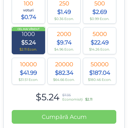
100
250
500
voturi
$1.49
$2.69
$0.74
$0.36 Econ.
$0.99 Econ.
CEL MAI VÂNDUT
1000
2000
5000
$5.24
$9.74
$22.49
$2.11 Econ.
$4.96 Econ.
$14.26 Econ.
10000
20000
50000
$41.99
$82.34
$187.04
$31.51 Econ.
$64.66 Econ.
$180.46 Econ.
$5.24
$7.35
Economisiți
$2.11
Cumpără Acum