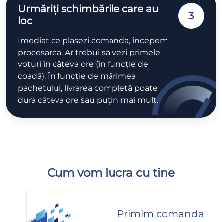
Urmăriți schimbările care au
3
loc
Imediat ce plasezi comanda, începem
procesarea. Ar trebui să vezi primele
voturi în câteva ore (în funcție de
coadă). În funcție de mărimea
pachetului, livrarea completă poate
dura câteva ore sau puțin mai mult.
Cum vom lucra cu tine
Primim comanda