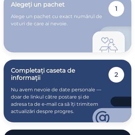
Alegeți un pachet
1
Alege un pachet cu exact numărul de
voturi de care ai nevoie.
Completați caseta de
2
informații
Nu avem nevoie de date personale —
doar de linkul către postare și de
adresa ta de e-mail ca să îți trimitem
actualizări despre progres.