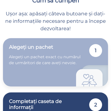
Cum să cumperi
Ușor așa: apăsați câteva butoane și dați-
ne informațiile necesare pentru a începe
dezvoltarea!
Alegeți un pachet
1
Alegeți un pachet exact cu numărul
de urmăritori de care aveți nevoie.
Completați caseta de
2
informații