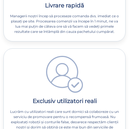
Livrare rapidă
Managerii noștri încep să proceseze comanda dvs. imediat ce o
plasați pe site. Procesarea comenzii va începe în 1 minut, ne va
lua mai puțin de câteva ore să vă facem să vedeți primele
rezultate care se întâmplă din cauza pachetului cumpărat.
Exclusiv utilizatori reali
Lucrăm cu utilizatori reali care sunt dornici să colaboreze cu un
serviciu de promovare pentru o recompensă frumoasă. Nu
exploatați roboții și conturile false, deoarece respectăm clienții
noștri și dorim să obțină ce este mai bun din serviciile de