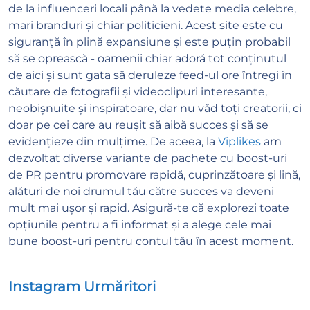
de la influenceri locali până la vedete media celebre,
mari branduri și chiar politicieni. Acest site este cu
siguranță în plină expansiune și este puțin probabil
să se oprească - oamenii chiar adoră tot conținutul
de aici și sunt gata să deruleze feed-ul ore întregi în
căutare de fotografii și videoclipuri interesante,
neobișnuite și inspiratoare, dar nu văd toți creatorii, ci
doar pe cei care au reușit să aibă succes și să se
evidențieze din mulțime. De aceea, la
Viplikes
am
dezvoltat diverse variante de pachete cu boost-uri
de PR pentru promovare rapidă, cuprinzătoare și lină,
alături de noi drumul tău către succes va deveni
mult mai ușor și rapid. Asigură-te că explorezi toate
opțiunile pentru a fi informat și a alege cele mai
bune boost-uri pentru contul tău în acest moment.
Instagram Urmăritori