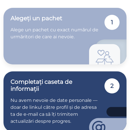
Alegeți un pachet
1
Alege un pachet cu exact numărul de
urmăritori de care ai nevoie.
Completați caseta de
2
informații
Nu avem nevoie de date personale —
doar de linkul către profil și de adresa
ta de e-mail ca să îți trimitem
actualizări despre progres.