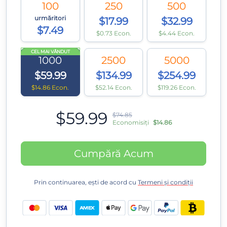
100
250
500
urmăritori
$17.99
$32.99
$7.49
$0.73 Econ.
$4.44 Econ.
CEL MAI VÂNDUT
1000
2500
5000
$59.99
$134.99
$254.99
$14.86 Econ.
$52.14 Econ.
$119.26 Econ.
$59.99
$74.85
Economisiți
$14.86
Cumpără Acum
Prin continuarea, ești de acord cu
Termeni și condiții