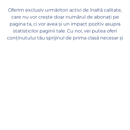
Oferim exclusiv urmăritori activi de înaltă calitate,
care nu vor crește doar numărul de abonați pe
pagina ta, ci vor avea și un impact pozitiv asupra
statisticilor paginii tale. Cu noi, vei putea oferi
conținutului tău sprijinul de prima clasă necesar și
vei rămâne în siguranță și liniștit.
Livrare rapidă
Managerii noștri încep procesarea comenzii dumneavoastră
imediat ce o plasați pe site-ul nostru. Procesarea comenzii
începe în decurs de 1 minut și ar trebui să vedeți primele