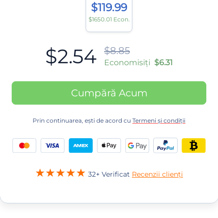
$119.99
$1650.01 Econ.
$2.54
$8.85
Economisiți
$6.31
Cumpără Acum
Prin continuarea, ești de acord cu
Termeni și condiții
32+ Verificat
Recenzii clienți