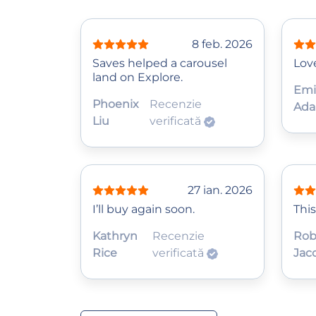
8 feb. 2026
Saves helped a carousel
Love
land on Explore.
Emi
Phoenix
Recenzie
Ad
Liu
verificată
27 ian. 2026
I’ll buy again soon.
This
Kathryn
Recenzie
Rob
Rice
verificată
Jac