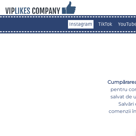
Instagram
TikTok
YouTub
Cumpărarea 
pentru con
salvat de u
Salvări
comenzii în