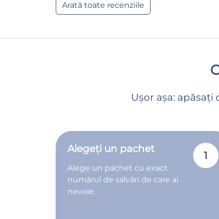
Arată toate recenziile
C
Ușor așa: apăsați 
Alegeți un pachet
1
Alege un pachet cu exact
numărul de salvări de care ai
nevoie.