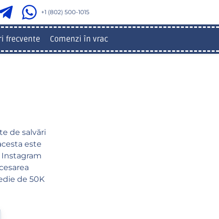
+1 (802) 500-1015
ri frecvente
Comenzi în vrac
e de salvări
acesta este
de Instagram
ocesarea
medie de 50K