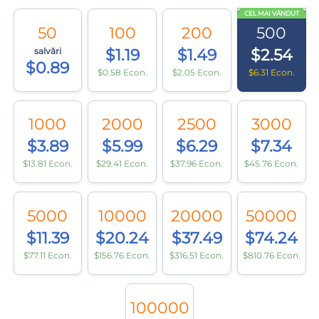
CEL MAI VÂNDUT
50
100
200
500
salvări
$1.19
$1.49
$2.54
$0.89
$0.58 Econ.
$2.05 Econ.
$6.31 Econ.
1000
2000
2500
3000
$3.89
$5.99
$6.29
$7.34
$13.81 Econ.
$29.41 Econ.
$37.96 Econ.
$45.76 Econ.
5000
10000
20000
50000
$11.39
$20.24
$37.49
$74.24
$77.11 Econ.
$156.76 Econ.
$316.51 Econ.
$810.76 Econ.
100000