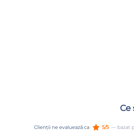
Ce 
Clienții ne evaluează ca
5/5
— bazat p