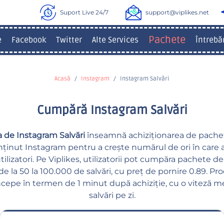
Suport Live 24/7
support@viplikes.net
Pachete
e
Facebook
Twitter
Alte Services
Întrebă
Acasă
Instagram
Instagram Salvări
Cumpără Instagram Salvări
de Instagram Salvări
înseamnă achiziționarea de pachet
ținut Instagram pentru a crește numărul de ori în care 
tilizatori. Pe Viplikes, utilizatorii pot cumpăra pachete 
 de la 50 la 100.000 de salvări, cu preț de pornire 0.89. Pr
cepe în termen de 1 minut după achiziție, cu o viteză 
salvări pe zi.