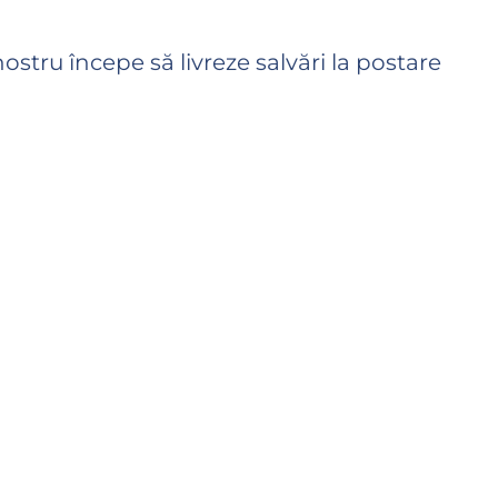
nostru începe să livreze salvări la postare
Ar trebui să vedeți primele salvări în curând
începere depinde de coadă)
nalizare se bazează pe viteza medie de
 zi) și pachetul selectat