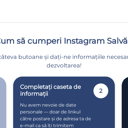
um să cumperi Instagram Salvă
câteva butoane și dați-ne informațiile neces
dezvoltarea!
Completați caseta de
2
informații
Nu avem nevoie de date
personale — doar de linkul
către postare și de adresa ta de
e-mail ca să îți trimitem