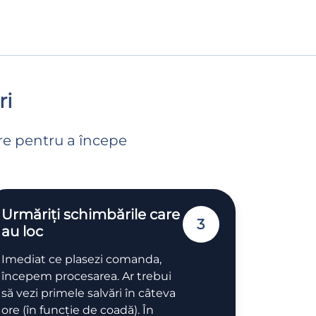
ri
are pentru a începe
Urmăriți schimbările care
3
au loc
Imediat ce plasezi comanda,
începem procesarea. Ar trebui
să vezi primele salvări în câteva
ore (în funcție de coadă). În