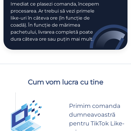
Imediat ce plasezi comanda, începem
procesarea. Ar trebui să vezi primele
like-uri în câteva ore (în funcție de
coadă). În funcție de mărimea
pachetului, livrarea completă poate
dura câteva ore sau puțin mai mult.
Cum vom lucra cu tine
Primim comanda
dumneavoastră
pentru TikTok Like-