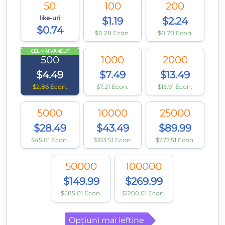
50
100
200
like-uri
$1.19
$2.24
$0.74
$0.28 Econ.
$0.70 Econ.
CEL MAI VÂNDUT
500
1000
2000
$4.49
$7.49
$13.49
$2.86 Econ.
$7.21 Econ.
$15.91 Econ.
5000
10000
25000
$28.49
$43.49
$89.99
$45.01 Econ.
$103.51 Econ.
$277.51 Econ.
50000
100000
$149.99
$269.99
$585.01 Econ.
$1200.01 Econ.
Opțiuni mai ieftine