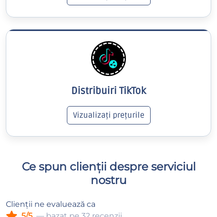
Distribuiri TikTok
Vizualizați prețurile
Ce spun clienții despre serviciul
nostru
Clienții ne evaluează ca
5/5
— bazat pe 32 recenzii