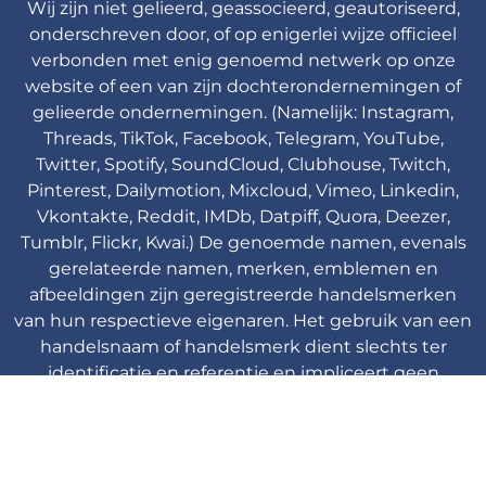
Wij zijn niet gelieerd, geassocieerd, geautoriseerd,
onderschreven door, of op enigerlei wijze officieel
verbonden met enig genoemd netwerk op onze
website of een van zijn dochterondernemingen of
gelieerde ondernemingen. (Namelijk: Instagram,
Threads, TikTok, Facebook, Telegram, YouTube,
Twitter, Spotify, SoundCloud, Clubhouse, Twitch,
Pinterest, Dailymotion, Mixcloud, Vimeo, Linkedin,
Vkontakte, Reddit, IMDb, Datpiff, Quora, Deezer,
Tumblr, Flickr, Kwai.) De genoemde namen, evenals
gerelateerde namen, merken, emblemen en
afbeeldingen zijn geregistreerde handelsmerken
van hun respectieve eigenaren. Het gebruik van een
handelsnaam of handelsmerk dient slechts ter
identificatie en referentie en impliceert geen
associatie met de houder van het handelsmerk van
hun productmerk.
Viplikes © Copyright. 2013-2026 Alle