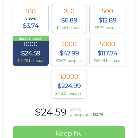
100
250
500
views
$6.89
$12.89
$3.74
$2.46 bespaar
$5.79 bespaar
BEST VERKOCHT
1000
2000
5000
$24.59
$47.99
$117.74
$12.76 bespaar
$26.71 bespaar
$69.01 bespaar
10000
$224.99
$148.51 bespaar
$24.59
$37.35
U bespaart
$12.76
Koop Nu