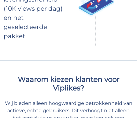
(10K views per dag)
en het
geselecteerde
pakket
Waarom kiezen klanten voor
Viplikes?
Wij bieden alleen hoogwaardige betrokkenheid van
actieve, echte gebruikers. Dit verhoogt niet alleen
het aantal views op uw live, maar kan ook een
positief effect hebben op uw Instagram statistieken.
Bij ons kunt u uw content de ondersteuning geven