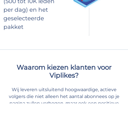
(500 tot 10K leden
per dag) en het
geselecteerde
pakket
Waarom kiezen klanten voor
Viplikes?
Wij leveren uitsluitend hoogwaardige, actieve
volgers die niet alleen het aantal abonnees op je
pagina zullen verhogen, maar ook een positieve
invloed zullen hebben op de statistieken van je
pagina. Met ons kun je je content de broodnodige
eersteklas ondersteuning geven en veilig en kalm