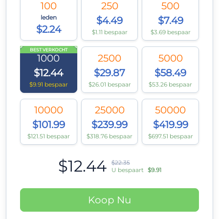
100
250
500
leden
$4.49
$7.49
$2.24
$1.11 bespaar
$3.69 bespaar
BEST VERKOCHT
1000
2500
5000
$12.44
$29.87
$58.49
$9.91 bespaar
$26.01 bespaar
$53.26 bespaar
10000
25000
50000
$101.99
$239.99
$419.99
$121.51 bespaar
$318.76 bespaar
$697.51 bespaar
$12.44
$22.35
U bespaart
$9.91
Koop Nu