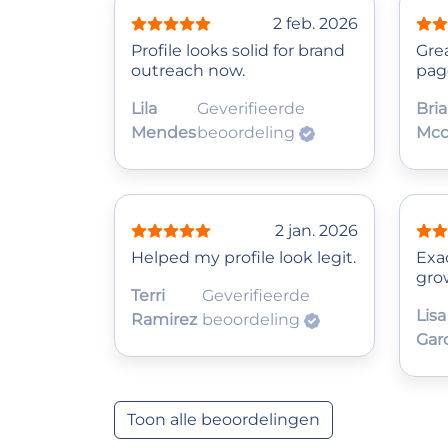
2 feb. 2026
Profile looks solid for brand
Gre
outreach now.
pag
Lila
Geverifieerde
Bri
Mendes
beoordeling
Mcd
2 jan. 2026
Helped my profile look legit.
Exa
grow
Terri
Geverifieerde
Lisa
Ramirez
beoordeling
Gar
Toon alle beoordelingen