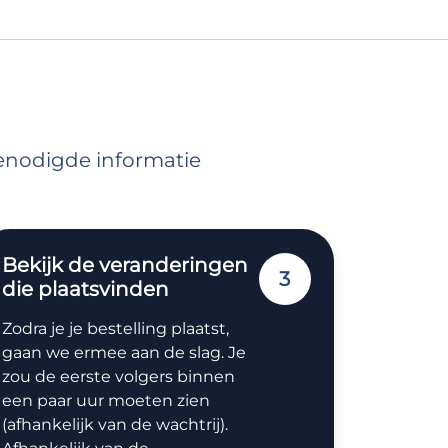
benodigde informatie
Bekijk de veranderingen
3
die plaatsvinden
Zodra je je bestelling plaatst,
gaan we ermee aan de slag. Je
zou de eerste volgers binnen
een paar uur moeten zien
(afhankelijk van de wachtrij).