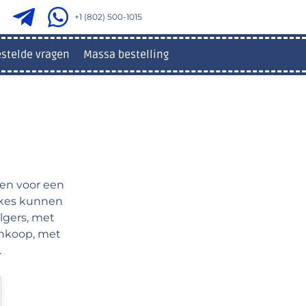
+1 (802) 500-1015
estelde vragen
Massa bestelling
en voor een
likes kunnen
lgers, met
aankoop, met
.