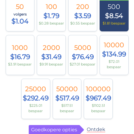
50
100
200
500
volgers
$1.79
$3.59
$8.54
$1.04
$0.28 bespaar
$0.55 bespaar
$1.81 bespaar
10000
1000
2000
5000
$134.99
$16.79
$31.49
$76.49
$72.01
$3.91 bespaar
$9.91 bespaar
$27.01 bespaar
bespaar
25000
50000
100000
$292.49
$517.49
$967.49
$225.01
$517.51
$1102.51
bespaar
bespaar
bespaar
Ontdek
Goedkopere opties