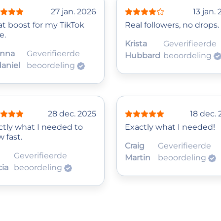
27 jan. 2026
13 jan.
at boost for my TikTok
Real followers, no drops.
e.
Krista
Geverifieerde
anna
Geverifieerde
Hubbard
beoordeling
aniel
beoordeling
28 dec. 2025
18 dec.
ctly what I needed to
Exactly what I needed!
 fast.
Craig
Geverifieerde
Geverifieerde
Martin
beoordeling
cia
beoordeling