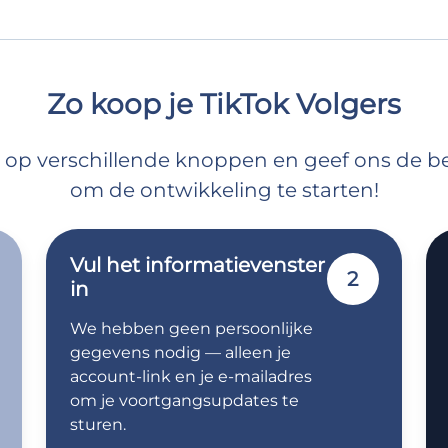
Zo koop je TikTok Volgers
lik op verschillende knoppen en geef ons de 
om de ontwikkeling te starten!
Vul het informatievenster
2
in
We hebben geen persoonlijke
gegevens nodig — alleen je
account-link en je e-mailadres
om je voortgangsupdates te
sturen.