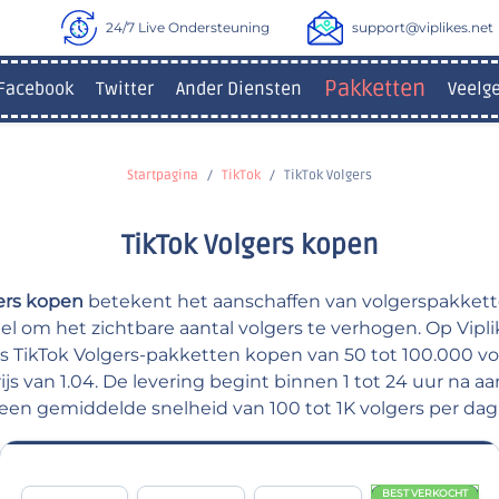
24/7 Live Ondersteuning
support@viplikes.net
Pakketten
Facebook
Twitter
Ander Diensten
Veelg
Startpagina
TikTok
TikTok Volgers
TikTok Volgers kopen
ers kopen
betekent het aanschaffen van volgerspakkett
iel om het zichtbare aantal volgers te verhogen. Op Vip
s TikTok Volgers-pakketten kopen van 50 tot 100.000 vo
ijs van 1.04. De levering begint binnen 1 tot 24 uur na 
een gemiddelde snelheid van 100 tot 1K volgers per dag
BEST VERKOCHT