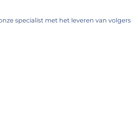
onze specialist met het leveren van volgers
U zou de eerste volgers binnenkort moeten 
starttijd hangt af van de wachtrij)
ingstijd is gebaseerd op de gemiddelde
0 tot 1K volgers per dag) en het