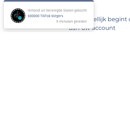
Onmiddellijk begint 
aan uw account
De geschatte voltooi
leveringssnelheid (10