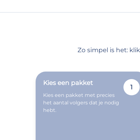
Zo simpel is het: k
Kies een pakket
1
Kies een pakket met precies
het aantal volgers dat je nodig
hebt.