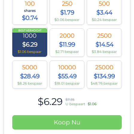
100
250
500
shares
$1.79
$3.44
$0.74
$0.06 bespaar
$0.24 bespaar
BEST VERKOCHT
1000
2000
2500
$6.29
$11.99
$14.54
$1.06 bespaar
$2.71 bespaar
$3.84 bespaar
5000
10000
25000
$28.49
$55.49
$134.99
$8.26 bespaar
$18.01 bespaar
$48.76 bespaar
$6.29
$7.35
U bespaart
$1.06
Koop Nu