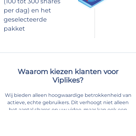
(100 tot 300 shares
per dag) en het
geselecteerde
pakket
Waarom kiezen klanten voor
Viplikes?
Wij bieden alleen hoogwaardige betrokkenheid van
actieve, echte gebruikers. Dit verhoogt niet alleen
het aantal shares op uw video, maar kan ook een
positief effect hebben op uw YouTube statistieken.
Bij ons kunt u uw content de ondersteuning geven
die het nodig heeft en u veilig en op uw gemak