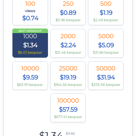
100
250
500
views
$0.89
$1.19
$0.74
$0.96 bespaar
$2.49 bespaar
BEST VERKOCHT
1000
2000
5000
$1.34
$2.24
$5.09
$6.01 bespaar
$12.46 bespaar
$31.66 bespaar
10000
25000
50000
$9.59
$19.19
$31.94
$63.91 bespaar
$164.56 bespaar
$335.56 bespaar
100000
$57.59
$677.41 bespaar
$1.34
$7.35