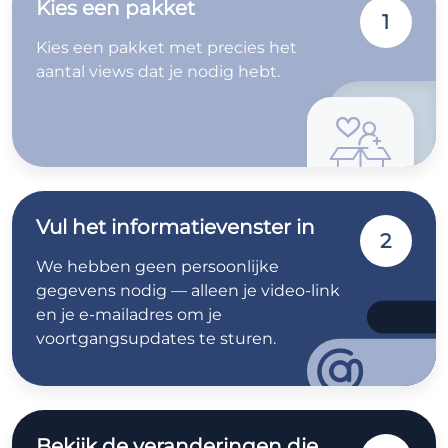
Kies een pakket
1
Kies een pakket met precies het
aantal views dat je nodig hebt.
Vul het informatievenster in
2
We hebben geen persoonlijke
gegevens nodig — alleen je video-link
en je e-mailadres om je
voortgangsupdates te sturen.
Bekijk de veranderingen die