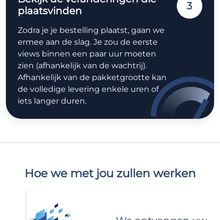
3
plaatsvinden
Zodra je je bestelling plaatst, gaan we
ermee aan de slag. Je zou de eerste
views binnen een paar uur moeten
zien (afhankelijk van de wachtrij).
Afhankelijk van de pakketgrootte kan
de volledige levering enkele uren of
iets langer duren.
Hoe we met jou zullen werken