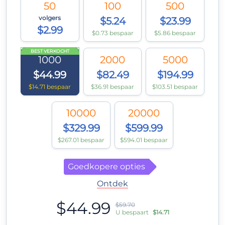
50
100
500
volgers
$5.24
$23.99
$2.99
$0.73 bespaar
$5.86 bespaar
BEST VERKOCHT
1000
2000
5000
$44.99
$82.49
$194.99
$14.71 bespaar
$36.91 bespaar
$103.51 bespaar
10000
20000
$329.99
$599.99
$267.01 bespaar
$594.01 bespaar
Goedkopere opties
Ontdek
$44.99
$59.70
U bespaart
$14.71