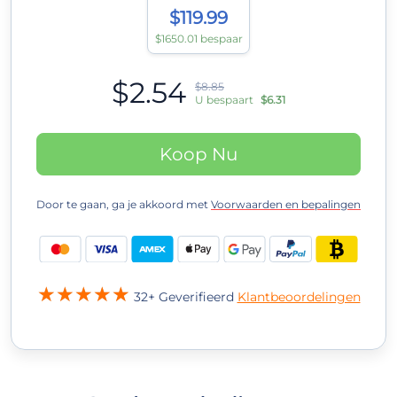
$119.99
$1650.01 bespaar
$2.54
$8.85
U bespaart
$6.31
Koop Nu
Door te gaan, ga je akkoord met
Voorwaarden en bepalingen
32+ Geverifieerd
Klantbeoordelingen