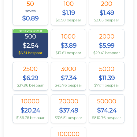
50
100
200
saves
$1.19
$1.49
$0.89
$0.58 bespaar
$2.05 bespaar
BEST VERKOCHT
500
1000
2000
$2.54
$3.89
$5.99
$6.31 bespaar
$13.81 bespaar
$29.41 bespaar
2500
3000
5000
$6.29
$7.34
$11.39
$37.96 bespaar
$45.76 bespaar
$77.11 bespaar
10000
20000
50000
$20.24
$37.49
$74.24
$156.76 bespaar
$316.51 bespaar
$810.76 bespaar
100000