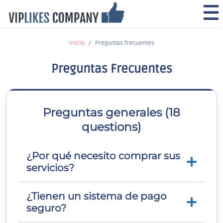
Inicio
Preguntas frecuentes
Preguntas Frecuentes
Preguntas generales (18
questions)
¿Por qué necesito comprar sus
servicios?
¿Tienen un sistema de pago
Las redes sociales se han convertido en
seguro?
una de las formas de publicidad de más
rápido crecimiento en todo el mundo.