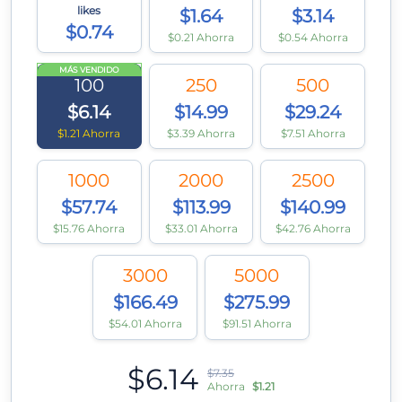
likes
$1.64
$3.14
$0.74
$0.21 Ahorra
$0.54 Ahorra
MÁS VENDIDO
100
250
500
$6.14
$14.99
$29.24
$1.21 Ahorra
$3.39 Ahorra
$7.51 Ahorra
1000
2000
2500
$57.74
$113.99
$140.99
$15.76 Ahorra
$33.01 Ahorra
$42.76 Ahorra
3000
5000
$166.49
$275.99
$54.01 Ahorra
$91.51 Ahorra
$6.14
$7.35
Ahorra
$1.21