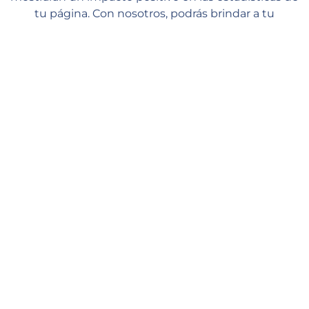
tu página. Con nosotros, podrás brindar a tu
contenido el soporte de primera clase que tanto
necesita y mantenerte seguro y tranquilo.
Entrega rápida
Nuestros gestores comienzan a procesar su pedido tan pronto
como lo realiza en nuestra web. El procesamiento comienza en 1
minuto y debería ver los primeros likes en un par de horas
(según la cola). Velocidad media de entrega: de 10 a 100 likes por
día.