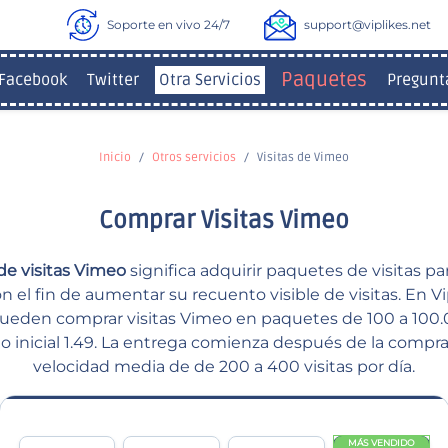
Soporte en vivo 24/7
support@viplikes.net
Paquetes
Facebook
Twitter
Otra Servicios
Pregunt
Inicio
Otros servicios
Visitas de Vimeo
Comprar Visitas Vimeo
de visitas Vimeo
significa adquirir paquetes de visitas pa
 el fin de aumentar su recuento visible de visitas. En Vip
ueden comprar visitas Vimeo en paquetes de 100 a 100.0
o inicial 1.49. La entrega comienza después de la compr
velocidad media de de 200 a 400 visitas por día.
MÁS VENDIDO