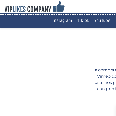
Instagram
TikTok
YouTube
La compra 
Vimeo con
usuarios p
con preci