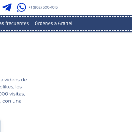
+1 (802) 500-1015
as frecuentes
Órdenes a Granel
ra videos de
likes, los
00 visitas,
a, con una