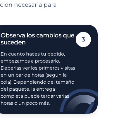
ación necesaria para
Observa los cambios que
3
suceden
En cuanto haces tu pedido,
empezamos a procesarlo.
Deberías ver los primeros visitas
en un par de horas (según la
cola). Dependiendo del tamaño
del paquete, la entrega
completa puede tardar varias
horas o un poco más.