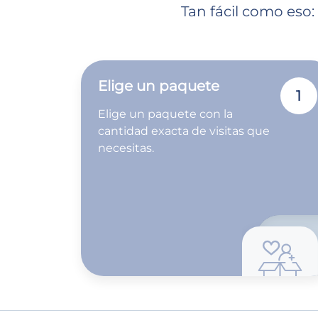
Tan fácil como eso:
Elige un paquete
1
Elige un paquete con la
cantidad exacta de visitas que
necesitas.