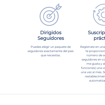
Dirigidos
Suscri
Seguidores
prác
Puedes elegir un paquete de
Regístrate en una
seguidores exactamente del país
te proporcion
que necesitas.
número de se
seguidores en c
me gusta y a
funciones) una v
una vez al mes. Si
restablecimien
automatizad