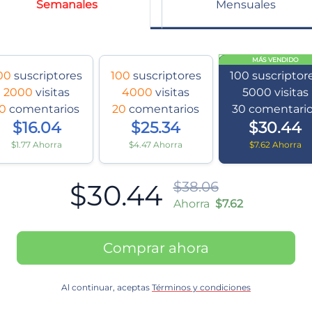
Semanales
Mensuales
MÁS VENDIDO
00
suscriptores
100
suscriptores
100
suscriptor
2000
visitas
4000
visitas
5000
visitas
10
comentarios
20
comentarios
30
comentari
$16.04
$25.34
$30.44
$1.77 Ahorra
$4.47 Ahorra
$7.62 Ahorra
$30.44
$38.06
Ahorra
$7.62
Comprar ahora
Al continuar, aceptas
Términos y condiciones