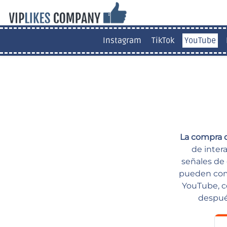
Instagram
TikTok
YouTube
La compra 
de inter
señales de 
pueden comp
YouTube, c
después