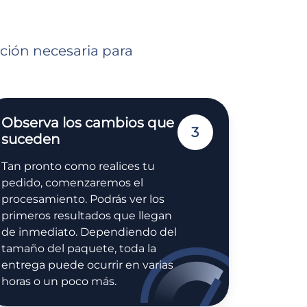
ación necesaria para
Observa los cambios que
3
suceden
Tan pronto como realices tu
pedido, comenzaremos el
procesamiento. Podrás ver los
primeros resultados que llegan
de inmediato. Dependiendo del
tamaño del paquete, toda la
entrega puede ocurrir en varias
horas o un poco más.