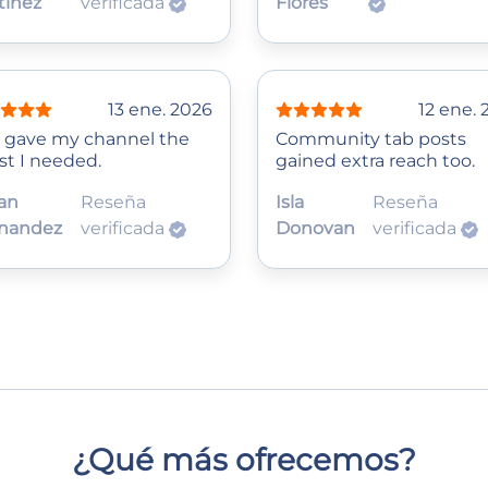
tinez
verificada
Flores
13 ene. 2026
12 ene. 
s gave my channel the
Community tab posts
st I needed.
gained extra reach too.
an
Reseña
Isla
Reseña
nandez
verificada
Donovan
verificada
¿Qué más ofrecemos?