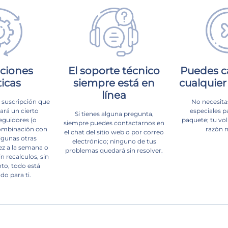
pciones
El soporte técnico
Puedes c
ticas
siempre está en
cualquie
línea
 suscripción que
No necesita
ará un cierto
especiales p
Si tienes alguna pregunta,
guidores (o
paquete; tu vol
siempre puedes contactarnos en
ombinación con
razón n
el chat del sitio web o por correo
lgunas otras
electrónico; ninguno de tus
ez a la semana o
problemas quedará sin resolver.
n recalculos, sin
to, todo está
o para ti.