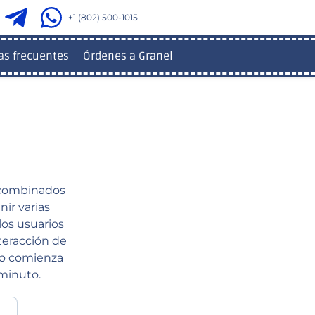
+1 (802) 500-1015
as frecuentes
Órdenes a Granel
 combinados
ir varias
los usuarios
teracción de
do comienza
 minuto.