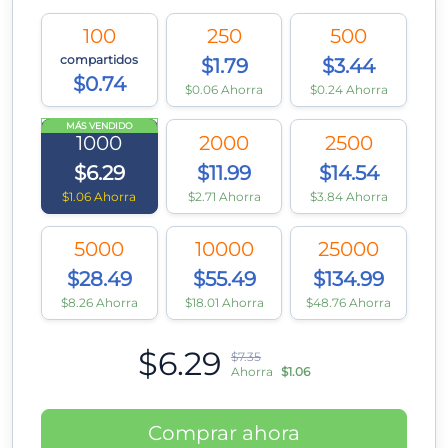
100
250
500
compartidos
$1.79
$3.44
$0.74
$0.06 Ahorra
$0.24 Ahorra
MÁS VENDIDO
1000
2000
2500
$6.29
$11.99
$14.54
$1.06 Ahorra
$2.71 Ahorra
$3.84 Ahorra
5000
10000
25000
$28.49
$55.49
$134.99
$8.26 Ahorra
$18.01 Ahorra
$48.76 Ahorra
$6.29
$7.35
Ahorra
$1.06
Comprar ahora