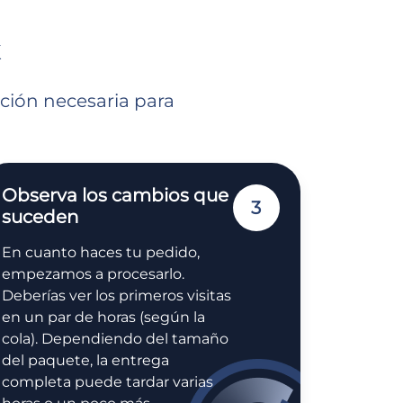
ación necesaria para
Observa los cambios que
3
suceden
En cuanto haces tu pedido,
empezamos a procesarlo.
Deberías ver los primeros visitas
en un par de horas (según la
cola). Dependiendo del tamaño
del paquete, la entrega
completa puede tardar varias