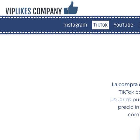
Instagram
TikTok
YouTube
La compra d
TikTok c
usuarios pu
precio in
comp