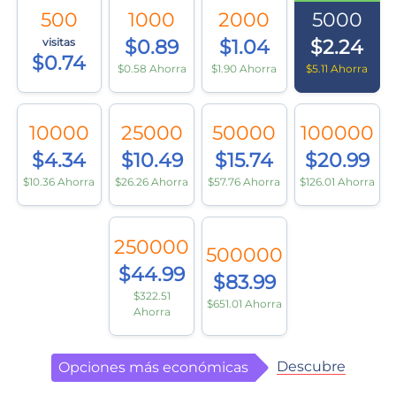
500
1000
2000
5000
visitas
$0.89
$1.04
$2.24
$0.74
$0.58 Ahorra
$1.90 Ahorra
$5.11 Ahorra
10000
25000
50000
100000
$4.34
$10.49
$15.74
$20.99
$10.36 Ahorra
$26.26 Ahorra
$57.76 Ahorra
$126.01 Ahorra
250000
500000
$44.99
$83.99
$322.51
$651.01 Ahorra
Ahorra
Descubre
Opciones más económicas