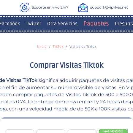
Soporte en vivo 24/7
support@viplikes.net
Paquetes
Facebook
Twitter
Otra Servicios
Pregunt
Inicio
TikTok
Visitas de Tiktok
Comprar Visitas Tiktok
e Visitas TikTok
significa adquirir paquetes de visitas pa
on el fin de aumentar su número visible de visitas. En Vipl
eden comprar paquetes de Visitas TikTok de 500 a 500.000
icial es 0.74. La entrega comienza entre 1 y 24 horas des
ra, con una velocidad media de de 50K a 100K visitas por
MÁS VENDIDO