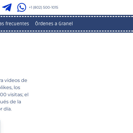
+1 (802) 500-1015
as frecuentes
Órdenes a Granel
ra videos de
ikes, los
 visitas; el
pués de la
 día.