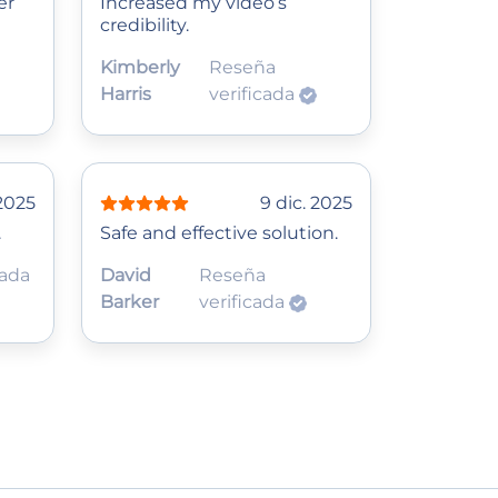
er
Increased my video’s
credibility.
Kimberly
Reseña
Harris
verificada
 2025
9 dic. 2025
.
Safe and effective solution.
cada
David
Reseña
Barker
verificada