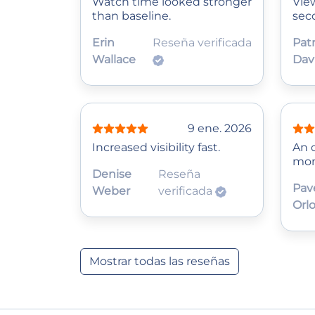
Watch time looked stronger
Vie
than baseline.
sec
Erin
Reseña verificada
Patr
Wallace
Dav
9 ene. 2026
Increased visibility fast.
An o
mo
Denise
Reseña
Pav
Weber
verificada
Orl
Mostrar todas las reseñas