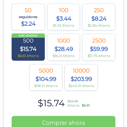
50
100
250
seguidores
$3.44
$8.24
$2.24
$1.03 Ahorra
$2.94 Ahorra
MÁS VENDIDO
500
1000
2500
$15.74
$28.49
$59.99
$6.61 Ahorra
$16.21 Ahorra
$51.76 Ahorra
5000
10000
$104.99
$203.99
$118.51 Ahorra
$243.01 Ahorra
$15.74
$22.35
Ahorra
$6.61
Comprar ahora