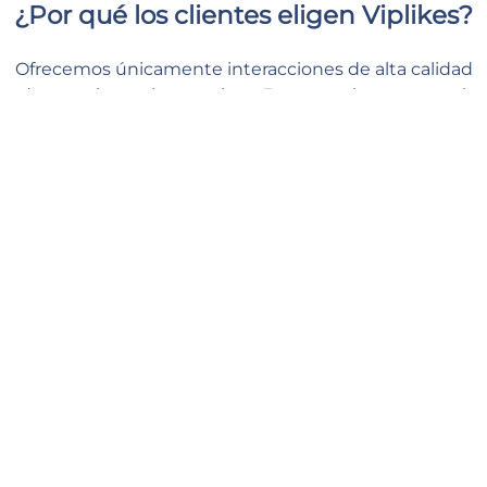
¿Por qué los clientes eligen Viplikes?
Ofrecemos únicamente interacciones de alta calidad
de usuarios reales y activos. Esto no solo aumentará
el número de visitas en su video, sino que también
puede tener un efecto positivo en sus métricas de
Instagram. Con nosotros, puede darle a su contenido
el apoyo que necesita y sentirse seguro y tranquilo.
Entrega rápida
Nuestros gestores comienzan a procesar su pedido tan pronto