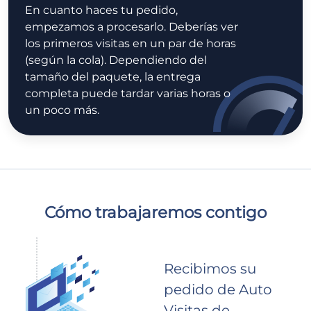
En cuanto haces tu pedido,
empezamos a procesarlo. Deberías ver
los primeros visitas en un par de horas
(según la cola). Dependiendo del
tamaño del paquete, la entrega
completa puede tardar varias horas o
un poco más.
Cómo trabajaremos contigo
Recibimos su
pedido de Auto
Visitas de