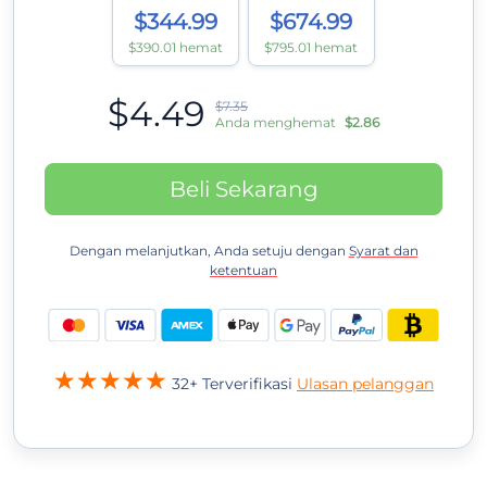
$344.99
$674.99
$390.01 hemat
$795.01 hemat
$4.49
$7.35
Anda menghemat
$2.86
Beli Sekarang
Dengan melanjutkan, Anda setuju dengan
Syarat dan
ketentuan
32+ Terverifikasi
Ulasan pelanggan