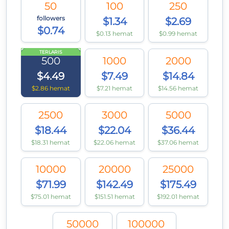
50
100
250
followers
$1.34
$2.69
$0.74
$0.13 hemat
$0.99 hemat
TERLARIS
500
1000
2000
$4.49
$7.49
$14.84
$2.86 hemat
$7.21 hemat
$14.56 hemat
2500
3000
5000
$18.44
$22.04
$36.44
$18.31 hemat
$22.06 hemat
$37.06 hemat
10000
20000
25000
$71.99
$142.49
$175.49
$75.01 hemat
$151.51 hemat
$192.01 hemat
50000
100000