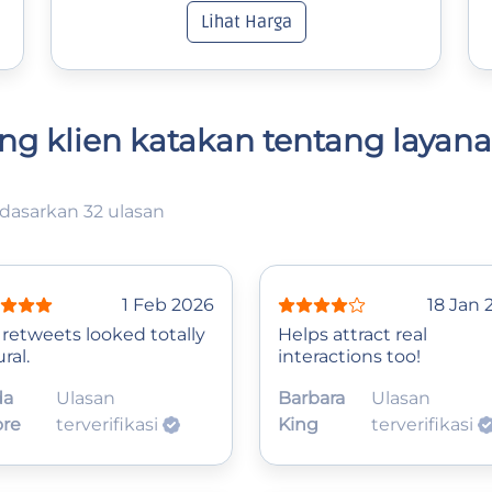
Lihat Harga
ng klien katakan tentang layan
dasarkan 32 ulasan
1 Feb 2026
18 Jan 
 retweets looked totally
Helps attract real
ral.
interactions too!
da
Ulasan
Barbara
Ulasan
re
terverifikasi
King
terverifikasi