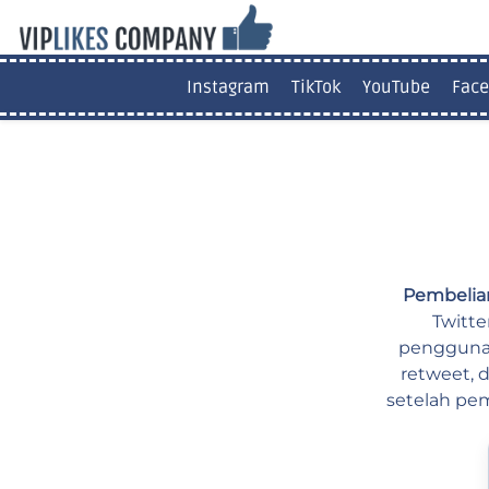
Instagram
TikTok
YouTube
Face
Pembelian
Twitte
pengguna 
retweet, 
setelah pem