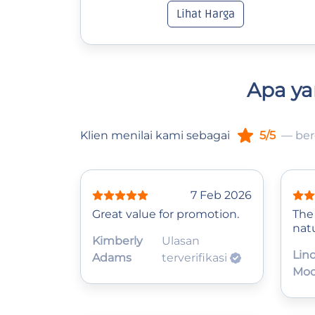
Lihat Harga
Apa ya
Klien menilai kami sebagai
5/5
— ber
7 Feb 2026
Great value for promotion.
The
natu
Kimberly
Ulasan
Lin
Adams
terverifikasi
Moo