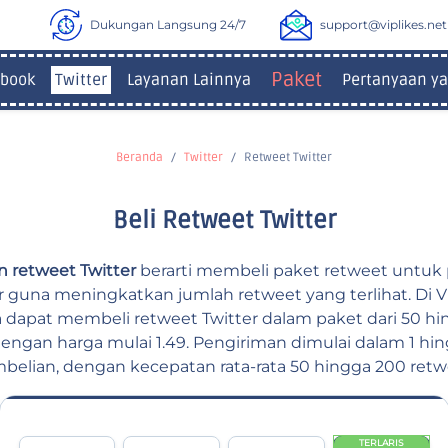
Dukungan Langsung 24/7
support@viplikes.net
Paket
book
Twitter
Layanan Lainnya
Pertanyaan ya
Beranda
Twitter
Retweet Twitter
Beli Retweet Twitter
 retweet Twitter
berarti membeli paket retweet untuk
r guna meningkatkan jumlah retweet yang terlihat. Di Vi
dapat membeli retweet Twitter dalam paket dari 50 hi
dengan harga mulai 1.49. Pengiriman dimulai dalam 1 hin
belian, dengan kecepatan rata-rata 50 hingga 200 retwe
TERLARIS