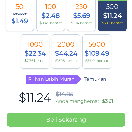
50
100
250
500
retweet
$2.48
$5.69
$11.24
$1.49
$0.49 hemat
$1.74 hemat
$3.61 hemat
1000
2000
5000
$22.34
$44.24
$109.49
$7.36 hemat
$15.16 hemat
$39.01 hemat
Temukan
Pilihan Lebih Murah
$11.24
$14.85
Anda menghemat
$3.61
Beli Sekarang