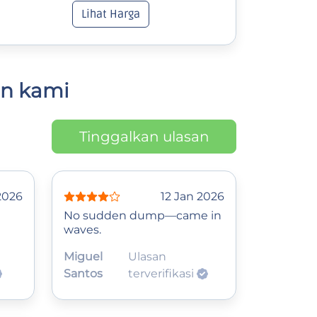
Lihat Harga
an kami
Tinggalkan ulasan
2026
12 Jan 2026
No sudden dump—came in
waves.
Miguel
Ulasan
Santos
terverifikasi