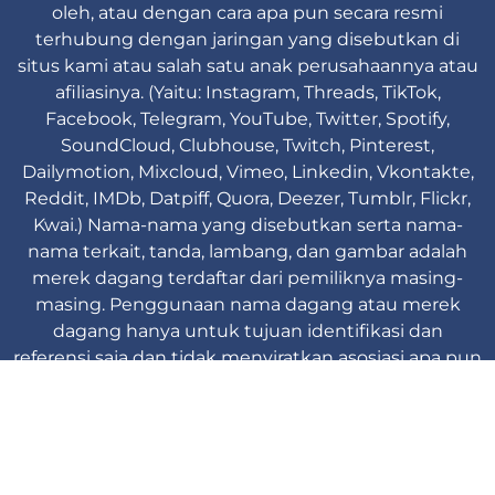
oleh, atau dengan cara apa pun secara resmi
terhubung dengan jaringan yang disebutkan di
situs kami atau salah satu anak perusahaannya atau
afiliasinya. (Yaitu: Instagram, Threads, TikTok,
Facebook, Telegram, YouTube, Twitter, Spotify,
SoundCloud, Clubhouse, Twitch, Pinterest,
Dailymotion, Mixcloud, Vimeo, Linkedin, Vkontakte,
Reddit, IMDb, Datpiff, Quora, Deezer, Tumblr, Flickr,
Kwai.) Nama-nama yang disebutkan serta nama-
nama terkait, tanda, lambang, dan gambar adalah
merek dagang terdaftar dari pemiliknya masing-
masing. Penggunaan nama dagang atau merek
dagang hanya untuk tujuan identifikasi dan
referensi saja dan tidak menyiratkan asosiasi apa pun
dengan pemegang merek dari merek produk
mereka.
Viplikes © Copyright. 2013-2026 Hak cipta
dilindungi