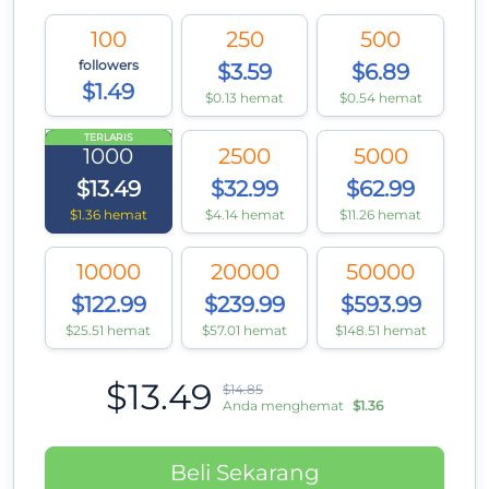
100
250
500
followers
$3.59
$6.89
$1.49
$0.13 hemat
$0.54 hemat
TERLARIS
1000
2500
5000
$13.49
$32.99
$62.99
$1.36 hemat
$4.14 hemat
$11.26 hemat
10000
20000
50000
$122.99
$239.99
$593.99
$25.51 hemat
$57.01 hemat
$148.51 hemat
$13.49
$14.85
Anda menghemat
$1.36
Beli Sekarang