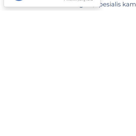
Segera, spesialis ka
Anda
Perkiraan waktu pen
pengiriman rata-rata