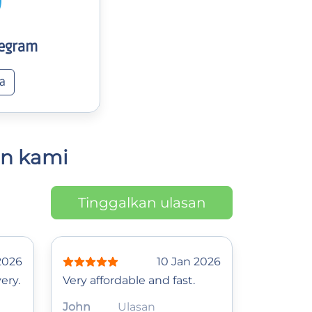
legram
a
an kami
Tinggalkan ulasan
2026
10 Jan 2026
ery.
Very affordable and fast.
John
Ulasan