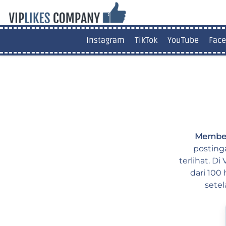
Instagram
TikTok
YouTube
Face
Membel
posting
terlihat. D
dari 100
setel