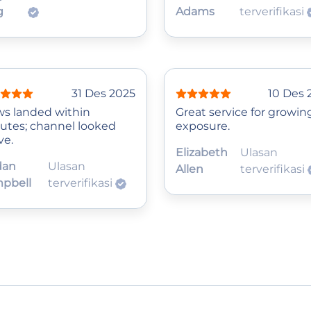
g
Adams
terverifikasi
31 Des 2025
10 Des 
ws landed within
Great service for growin
utes; channel looked
exposure.
ve.
Elizabeth
Ulasan
dan
Ulasan
Allen
terverifikasi
pbell
terverifikasi