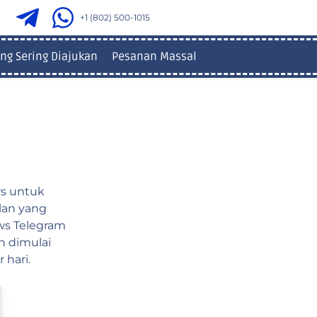
+1 (802) 500-1015
ng Sering Diajukan
Pesanan Massal
ws untuk
lan yang
ews Telegram
n dimulai
 hari.