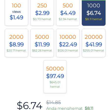
100
250
500
1000
views
$2.99
$4.49
$6.74
$1.49
$0.73 hemat
$2.94 hemat
$8.11 hemat
2000
5000
10000
20000
$8.99
$11.99
$22.49
$41.99
$20.71 hemat
$62.26 hemat
$126.01 hemat
$255.01 hemat
50000
$97.49
$645.01
hemat
$6.74
$14.85
Anda menghemat
$8.11