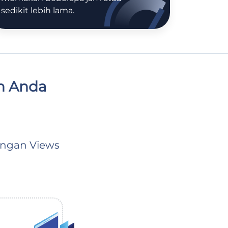
sedikit lebih lama.
n Anda
ingan Views