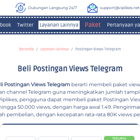
Dukungan Langsung 24/7
support@viplikes.net
Paket
book
Twitter
Layanan Lainnya
Pertanyaan ya
Beranda
Layanan lainnya
Postingan Views Telegram
Beli Postingan Views Telegram
i Postingan Views Telegram
berarti membeli paket vie
an channel Telegram guna meningkatkan jumlah tampi
i Viplikes, pengguna dapat membeli paket Postingan Vi
 hingga 50.000 views, dengan harga awal 1.49. Pengirima
ah pembelian, dengan kecepatan rata-rata 80K views per
TERLARIS