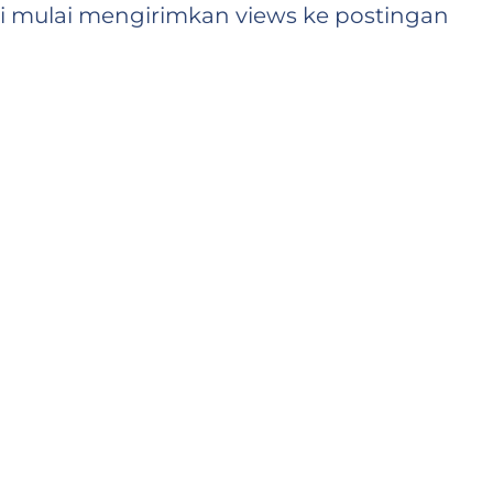
mi mulai mengirimkan views ke postingan
Anda akan melihat views pertama segera 
tergantung pada antrian)
yelesaian didasarkan pada kecepatan
 (80K views per hari) und paket yang dipilih