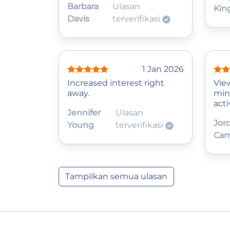
Barbara
Ulasan
Kin
Davis
terverifikasi
1 Jan 2026
Increased interest right
Vie
away.
min
acti
Jennifer
Ulasan
Jor
Young
terverifikasi
Cam
Tampilkan semua ulasan