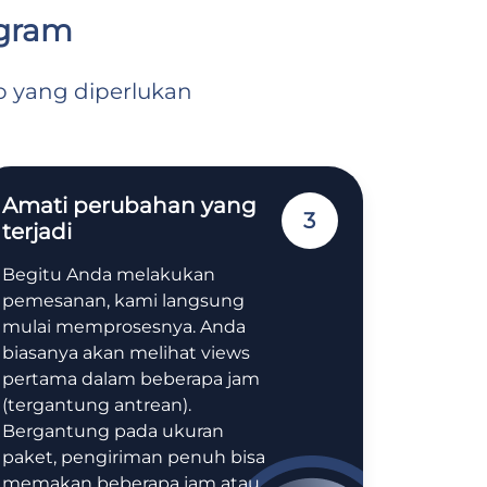
egram
o yang diperlukan
Amati perubahan yang
3
terjadi
Begitu Anda melakukan
pemesanan, kami langsung
mulai memprosesnya. Anda
biasanya akan melihat views
pertama dalam beberapa jam
(tergantung antrean).
Bergantung pada ukuran
paket, pengiriman penuh bisa
memakan beberapa jam atau