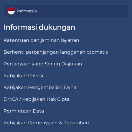
Indonesia
Informasi dukungan
Ketentuan dan jaminan layanan
Berhenti perpanjangan langganan otomatis
Pertanyaan yang Sering Diajukan
Kebijakan Privasi
Kebijakan Pengembalian Dana
DMCA / Kebijakan Hak Cipta
Permintaan Data
Kebijakan Pembayaran & Penagihan