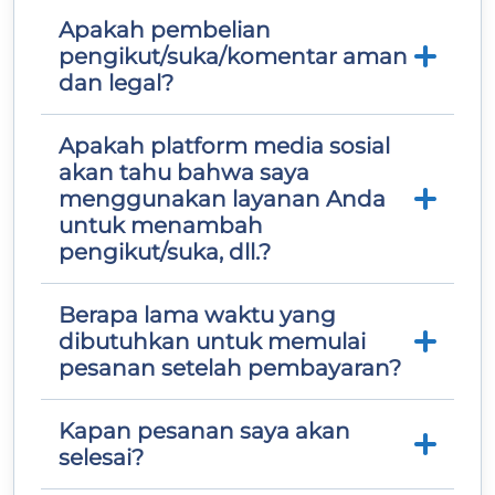
Meningkatkan basis pelanggan potensial
Apakah pembelian
Ya, kami adalah mitra terverifikasi oleh
Anda membuat promosi produk atau
pengikut/suka/komentar aman
platform pembayaran 2Checkout. Semua
layanan Anda menjadi mudah! Semakin
dan legal?
transaksi terhubung ke sistem
besar audiens target, semakin besar
pembayaran paling aman di web,
peluang penjualan. Anda juga dapat
"2checkout.com". Keamanan finansial
Apakah platform media sosial
Kami mempromosikan halaman Anda ke
menonton video “Mengapa Anda
Anda adalah prioritas tertinggi kami;
akan tahu bahwa saya
berbagai orang, dan mereka mengikuti
Membutuhkan Facebook Likes &
transfer pembayaran dilakukan melalui
menggunakan layanan Anda
halaman yang mereka minati atas
Instagram Followers?”
koneksi terenkripsi dan aman 2CO. Tidak
untuk menambah
kehendak mereka sendiri, yang
ada detail kartu kredit atau bank yang
pengikut/suka, dll.?
sepenuhnya aman dan legal.
disimpan di server kami.
Berapa lama waktu yang
Tidak, kami menggunakan kecepatan
dibutuhkan untuk memulai
pengiriman yang paling sesuai untuk
pesanan setelah pembayaran?
menghindari hukuman apa pun dari
platform sosial.
Kapan pesanan saya akan
Semua pesanan akan dimulai dalam 1–6
selesai?
jam. Beberapa layanan seperti LinkedIn
dapat dimulai dalam 12–72 jam, jadi kami