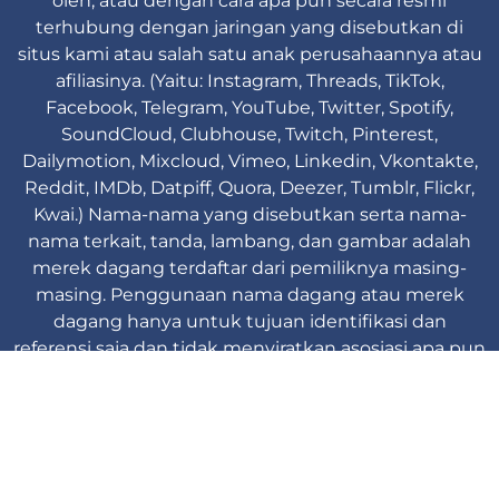
oleh, atau dengan cara apa pun secara resmi
terhubung dengan jaringan yang disebutkan di
situs kami atau salah satu anak perusahaannya atau
afiliasinya. (Yaitu: Instagram, Threads, TikTok,
Facebook, Telegram, YouTube, Twitter, Spotify,
SoundCloud, Clubhouse, Twitch, Pinterest,
Dailymotion, Mixcloud, Vimeo, Linkedin, Vkontakte,
Reddit, IMDb, Datpiff, Quora, Deezer, Tumblr, Flickr,
Kwai.) Nama-nama yang disebutkan serta nama-
nama terkait, tanda, lambang, dan gambar adalah
merek dagang terdaftar dari pemiliknya masing-
masing. Penggunaan nama dagang atau merek
dagang hanya untuk tujuan identifikasi dan
referensi saja dan tidak menyiratkan asosiasi apa pun
dengan pemegang merek dari merek produk
mereka.
Viplikes © Copyright. 2013-2026 Hak cipta
dilindungi