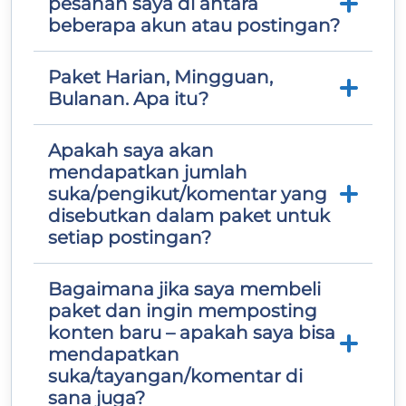
pesanan saya di antara
untuk menghapus layanan tersebut.
beberapa akun atau postingan?
Paket Harian, Mingguan,
Ya, sebagian besar waktu Anda bisa.
Bulanan. Apa itu?
Beberapa layanan memiliki jumlah
minimum suka/tayangankomentar yang
dapat kami kirimkan per posting. Silakan
Apakah saya akan
Ini adalah langganan dengan promosi
hubungi dukungan kami jika Anda
mendapatkan jumlah
penuh yang akan diperbarui secara
memerlukan informasi lebih lanjut
suka/pengikut/komentar yang
otomatis setiap hari/minggu/bulan
tentang layanan tertentu.
disebutkan dalam paket untuk
tergantung pada paket yang Anda beli
setiap postingan?
sampai dibatalkan. Anda selalu dapat
membatalkan langganan dengan
menghubungi tim dukungan kami.
Bagaimana jika saya membeli
Tidak, jumlah suka/pengikut/komentar
paket dan ingin memposting
yang Anda lihat di paket adalah total yang
konten baru – apakah saya bisa
akan Anda terima dalam
mendapatkan
sehari/minggu/bulan. Namun, Anda
suka/tayangan/komentar di
memiliki opsi untuk membaginya di
sana juga?
antara postingan Anda. Untuk