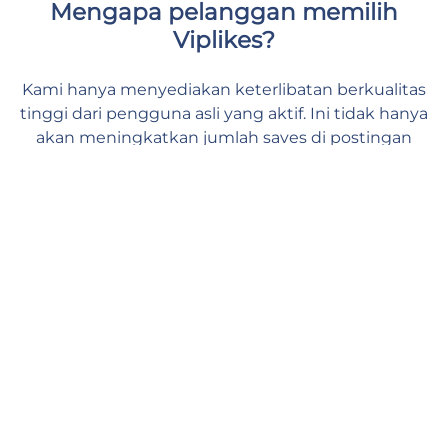
Mengapa pelanggan memilih
Viplikes?
Kami hanya menyediakan keterlibatan berkualitas
tinggi dari pengguna asli yang aktif. Ini tidak hanya
akan meningkatkan jumlah saves di postingan
Anda, tetapi juga dapat memberikan efek positif
pada metrik Instagram Anda. Bersama kami, Anda
dapat memberikan dukungan yang dibutuhkan
konten Anda dan merasa aman serta nyaman.