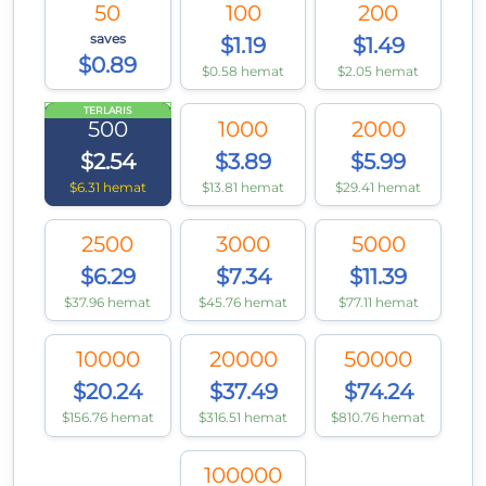
50
100
200
saves
$1.19
$1.49
$0.89
$0.58 hemat
$2.05 hemat
TERLARIS
500
1000
2000
$2.54
$3.89
$5.99
$6.31 hemat
$13.81 hemat
$29.41 hemat
2500
3000
5000
$6.29
$7.34
$11.39
$37.96 hemat
$45.76 hemat
$77.11 hemat
10000
20000
50000
$20.24
$37.49
$74.24
$156.76 hemat
$316.51 hemat
$810.76 hemat
100000